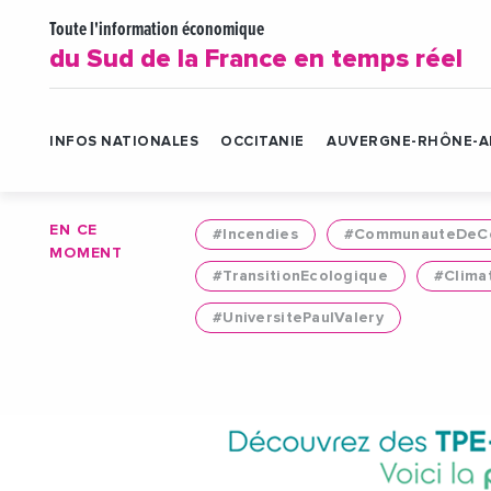
Toute l'information économique
du Sud de la France en temps réel
INFOS NATIONALES
OCCITANIE
AUVERGNE-RHÔNE-A
EN CE
#Incendies
#CommunauteDeCo
MOMENT
#TransitionEcologique
#Clima
#UniversitePaulValery