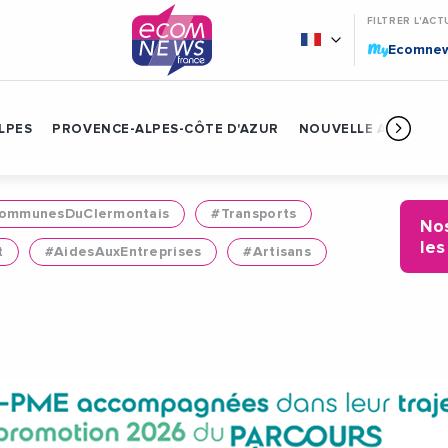
FILTRER L'ACT
My
Ecomne
LPES
PROVENCE-ALPES-CÔTE D'AZUR
NOUVELLE AQUITAIN
mmunesDuClermontais
#Transports
Nos
les
t
#AidesAuxEntreprises
#Artisans