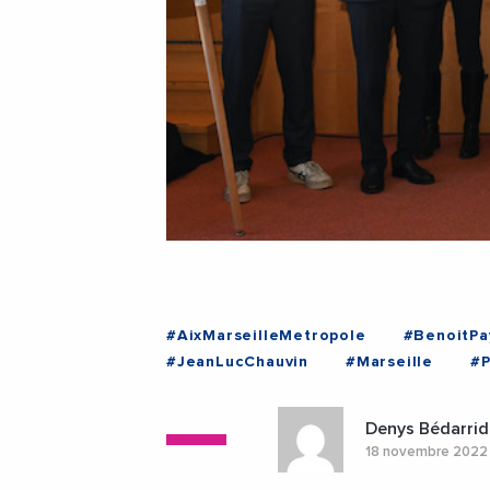
#AixMarseilleMetropole
#BenoitPa
#JeanLucChauvin
#Marseille
#P
#ProvenceAlpesCoteDAzur
Denys Bédarrid
18 novembre 202