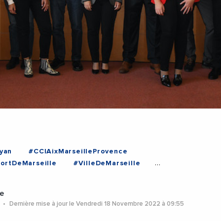
yan
#CCIAixMarseilleProvence
ortDeMarseille
#VilleDeMarseille
e
2
Dernière mise à jour le Vendredi 18 Novembre 2022 à 09:55