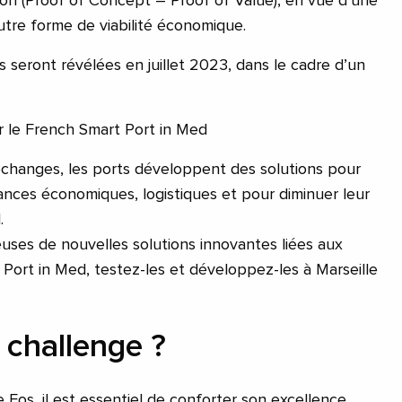
ion (Proof of Concept – Proof of Value), en vue d’une
utre forme de viabilité économique.
 seront révélées en juillet 2023, dans le cadre d’un
r le French Smart Port in Med
changes, les ports développent des solutions pour
ances économiques, logistiques et pour diminuer leur
.
euses de nouvelles solutions innovantes liées aux
Port in Med, testez-les et développez-les à Marseille
 challenge ?
e Fos, il est essentiel de conforter son excellence