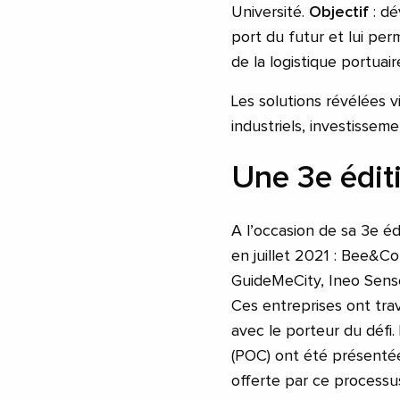
Université.
Objectif
: d
port du futur et lui pe
de la logistique portua
Les solutions révélées v
industriels, investisse
Une 3
e
édit
A l’occasion de sa 3e éd
en juillet 2021 : Bee&C
GuideMeCity, Ineo Sense
Ces entreprises ont trav
avec le porteur du défi
(POC) ont été présentées
offerte par ce processu