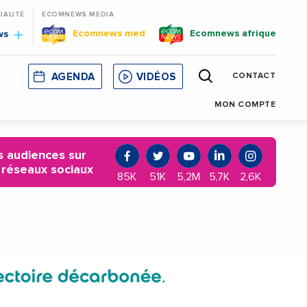
UALITÉ
ECOMNEWS MEDIA
Ecomnews med
Ecomnews afrique
ws
AGENDA
VIDÉOS
CONTACT
E
CORSE
MONACO
CATALOGNE
MON COMPTE
 audiences sur
 réseaux sociaux
85K
51K
5,2M
5,7K
2,6K