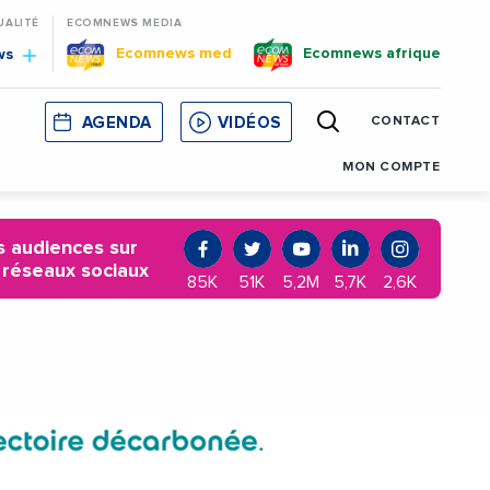
UALITÉ
ECOMNEWS MEDIA
Ecomnews med
Ecomnews afrique
ws
AGENDA
VIDÉOS
CONTACT
E
CORSE
MONACO
CATALOGNE
MON COMPTE
 audiences sur
 réseaux sociaux
85K
51K
5,2M
5,7K
2,6K