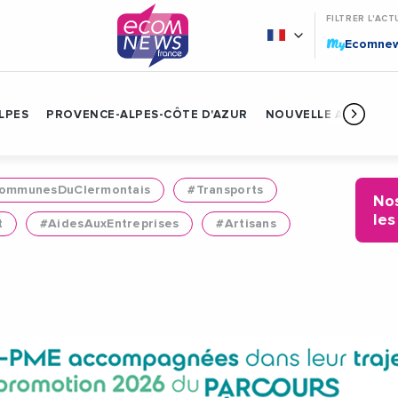
FILTRER L'ACT
My
Ecomne
LPES
PROVENCE-ALPES-CÔTE D'AZUR
NOUVELLE AQUITAIN
mmunesDuClermontais
#Transports
Nos
les
t
#AidesAuxEntreprises
#Artisans