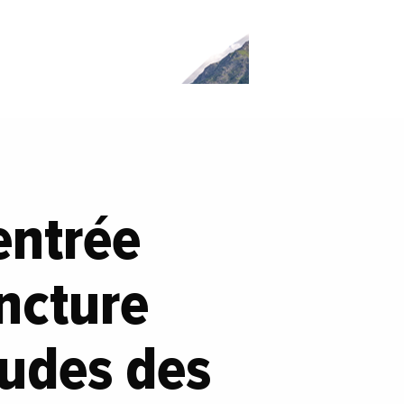
entrée
ncture
tudes des