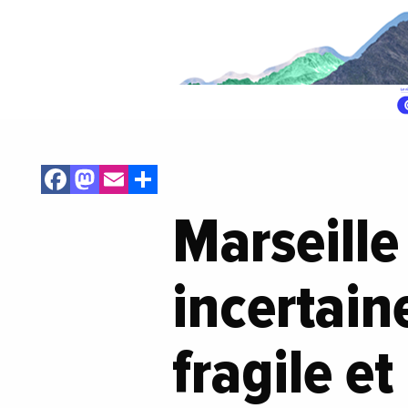
Facebook
Mastodon
Email
Share
Marseille
incertain
fragile e