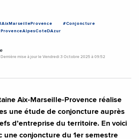
IAixMarseilleProvence
#Conjoncture
#ProvenceAlpesCoteDAzur
e
Dernière mise à jour le Vendredi 3 Octobre 2025 à 09:52
taine Aix-Marseille-Provence réalise
res une étude de conjoncture auprès
fs d’entreprise du territoire. En voici
ec une conjoncture du 1er semestre