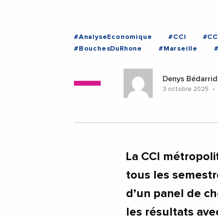
#AnalyseEconomique
#CCI
#CC
#BouchesDuRhone
#Marseille
Denys Bédarrid
3 octobre 2025
La CCI métropoli
tous les semest
d’un panel de che
les résultats av