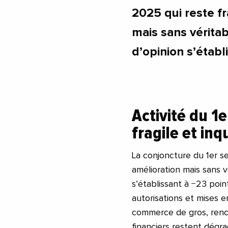
2025 qui reste fr
mais sans véritab
d’opinion s’établ
Activité du 1
fragile et in
La conjoncture du 1er s
amélioration mais sans vé
s’établissant à −23 poin
autorisations et mises e
commerce de gros, renco
financiers restent dégr