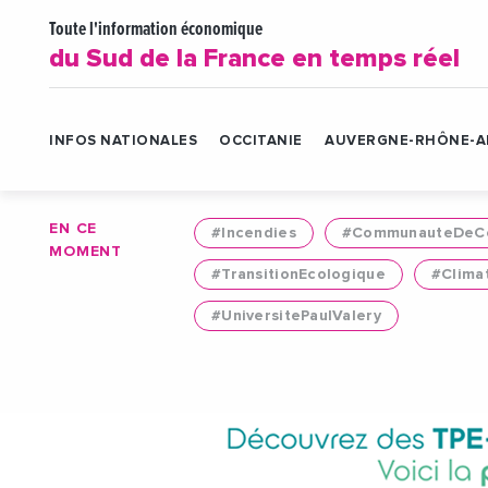
Toute l'information économique
du Sud de la France en temps réel
INFOS NATIONALES
OCCITANIE
AUVERGNE-RHÔNE-A
EN CE
#Incendies
#CommunauteDeCo
MOMENT
#TransitionEcologique
#Clima
#UniversitePaulValery