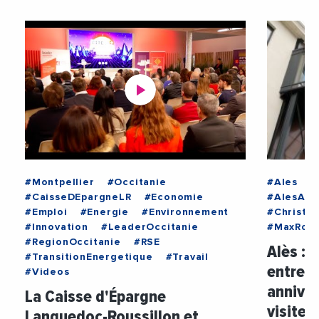
#Montpellier
#Occitanie
#Ales
#
#CaisseDEpargneLR
#Economie
#AlesAgg
#Emploi
#Energie
#Environnement
#Christo
#Innovation
#LeaderOccitanie
#MaxRous
#RegionOccitanie
#RSE
Alès : 
#TransitionEnergetique
#Travail
entrepr
#Videos
annive
La Caisse d'Épargne
visiteu
Languedoc-Roussillon et