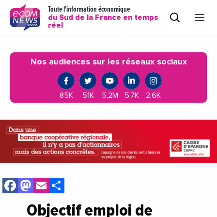
Toute l'information économique
du Sud de la France en temps
réel
Nos audiences sur les réseaux sociaux
85K
51K
5,2M
5,7K
2,6K
Facebook
Mastodon
Email
Share
Objectif emploi de