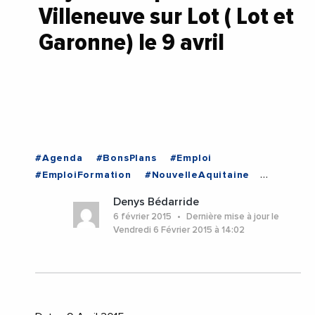
Villeneuve sur Lot ( Lot et
Garonne) le 9 avril
#Agenda
#BonsPlans
#Emploi
#EmploiFormation
#NouvelleAquitaine
#NouvelleAquitaine
Denys Bédarride
6 février 2015
Dernière mise à jour le
Vendredi 6 Février 2015 à 14:02