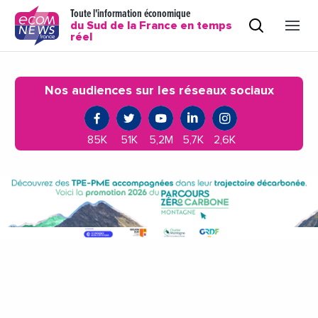
Toute l'information économique
du Sud de la France en temps
réel
Nos audiences sur les réseaux sociaux
85K
51K
5,2M
5,7K
2,6K