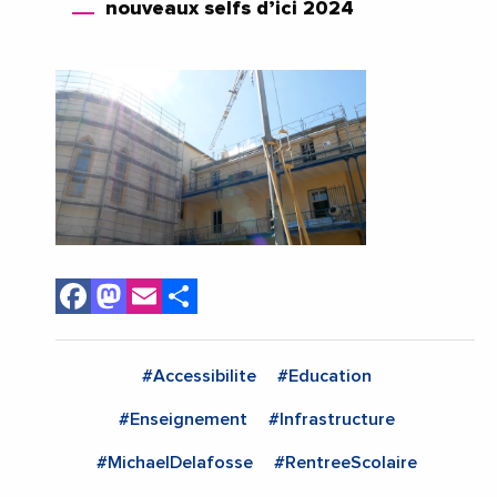
nouveaux selfs d’ici 2024
Facebook
Mastodon
Email
Share
#Accessibilite
#Education
#Enseignement
#Infrastructure
#MichaelDelafosse
#RentreeScolaire