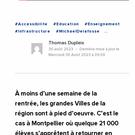
#Accessibilite
#Education
#Enseignement
#Infrastructure
#MichaelDelafosse
#RentreeScolaire
#Scolarite
Thomas Dupleix
#TransitionEnergetique
#Videos
#Herault
30 août 2023
Dernière mise à jour le
#Montpellier
#Occitanie
Mercredi 30 Août 2023 à 09:00
À moins d’une semaine de la
rentrée, les grandes Villes de la
région sont à pied d’oeuvre. C’est le
cas à Montpellier où quelque 21 000
élèves s’apprêtent à retourner en