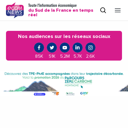
Toute l'information économique
du Sud de la France en temps
réel
Nos audiences sur les réseaux sociaux
85K
51K
5,2M
5,7K
2,6K