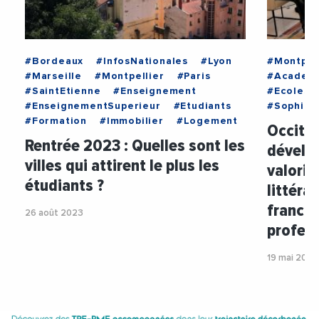
#Bordeaux
#InfosNationales
#Lyon
#Montpel
#Marseille
#Montpellier
#Paris
#Academi
#SaintEtienne
#Enseignement
#Ecoles
#EnseignementSuperieur
#Etudiants
#SophieB
#Formation
#Immobilier
#Logement
Occitan
Rentrée 2023 : Quelles sont les
dévelop
villes qui attirent le plus les
valoris
étudiants ?
littéra
francop
26 août 2023
profes
19 mai 2023