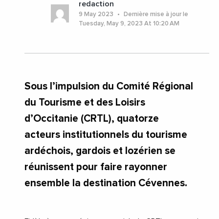
redaction
#AuvergneRhoneAlpes
#Occitanie
9 May 2023
Dernière mise à jour le
Tuesday, May 9, 2023 At 10:20 AM
Sous l’impulsion du Comité Régional
du Tourisme et des Loisirs
d’Occitanie (CRTL), quatorze
acteurs institutionnels du tourisme
ardéchois, gardois et lozérien se
réunissent pour faire rayonner
ensemble la destination Cévennes.