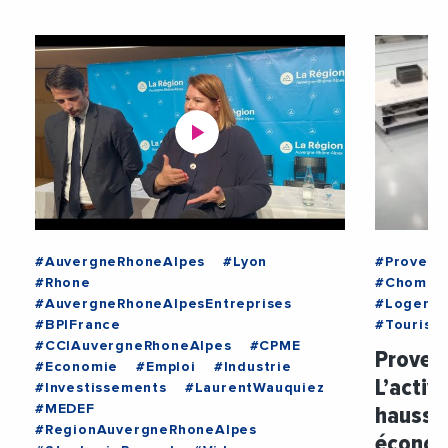
#AuvergneRhoneAlpes
#Lyon
#Provenc
#Rhone
#Chomag
#AuvergneRhoneAlpesEntreprises
#Logeme
#BPIFrance
#Tourism
#CCIAuvergneRhoneAlpes
#CPME
Provenc
#Economie
#Emploi
#Industrie
L’activ
#Investissements
#LaurentWauquiez
hausse
#MEDEF
#RegionAuvergneRhoneAlpes
économi