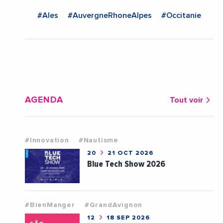
#Ales
#AuvergneRhoneAlpes
#Occitanie
AGENDA
Tout voir
#Innovation
#Nautisme
20
21 OCT 2026
Blue Tech Show 2026
#BienManger
#GrandAvignon
12
18 SEP 2026