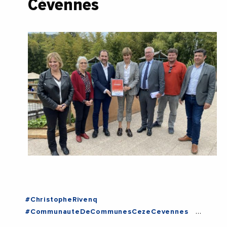
Cévennes
#ChristopheRivenq
#CommunauteDeCommunesCezeCevennes
#DeCeze
#Economie
#Tourisme
#Ales