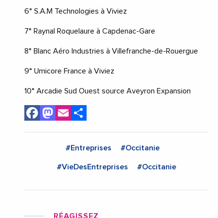
6° S.A.M Technologies à Viviez
7° Raynal Roquelaure à Capdenac-Gare
8° Blanc Aéro Industries à Villefranche-de-Rouergue
9° Umicore France à Viviez
10° Arcadie Sud Ouest source Aveyron Expansion
Facebook
Mastodon
Email
Share
#Entreprises
#Occitanie
#VieDesEntreprises
#Occitanie
RÉAGISSEZ