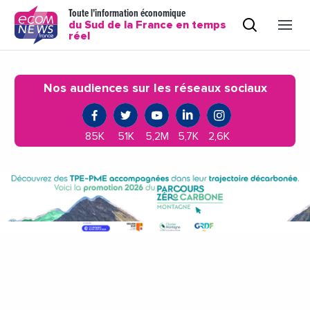
Toute l'information économique
du Sud de la France en temps
réel
Nos audiences sur les réseaux sociaux
85K
51K
5,2M
5,7K
2,6K