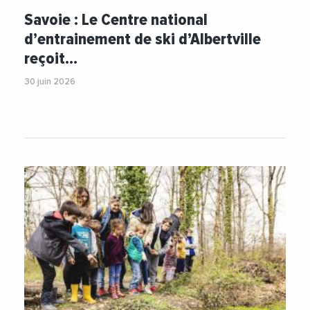
#FabricePannekoucke
#Financement
Savoie : Le Centre national
#Formation
#FormationProfessionnelle
d’entrainement de ski d’Albertville
#Investissements
#Jeunesse
reçoit…
#RegionAuvergneRhoneAlpes
#Sport
30 juin 2026