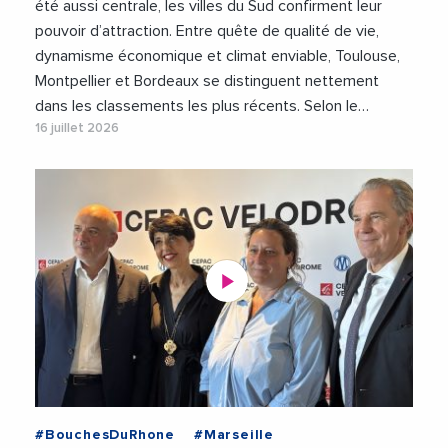
#Attractivite
#Emploi
#Jeunesse
été aussi centrale, les villes du Sud confirment leur
#Logement
pouvoir d’attraction. Entre quête de qualité de vie,
dynamisme économique et climat enviable, Toulouse,
Montpellier et Bordeaux se distinguent nettement
dans les classements les plus récents. Selon le…
16 juillet 2026
#BouchesDuRhone
#Marseille