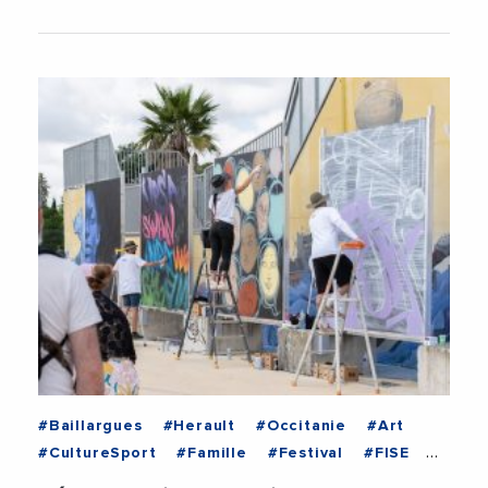
#Baillargues
#Herault
#Occitanie
#Art
#CultureSport
#Famille
#Festival
#FISE
#JeanLucMeissonnier
#Jeunesse