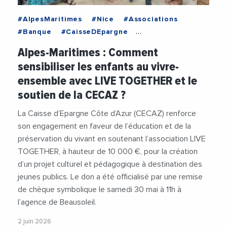
#AlpesMaritimes
#Nice
#Associations
#Banque
#CaisseDEpargne
#CaisseDEpargneCoteDAzur
#Financement
Alpes-Maritimes : Comment
#Jeunesse
#Social
sensibiliser les enfants au vivre-
ensemble avec LIVE TOGETHER et le
soutien de la CECAZ ?
La Caisse d’Epargne Côte d’Azur (CECAZ) renforce
son engagement en faveur de l’éducation et de la
préservation du vivant en soutenant l’association LIVE
TOGETHER, à hauteur de 10 000 €, pour la création
d’un projet culturel et pédagogique à destination des
jeunes publics. Le don a été officialisé par une remise
de chèque symbolique le samedi 30 mai à 11h à
l’agence de Beausoleil.
2 juin 2026