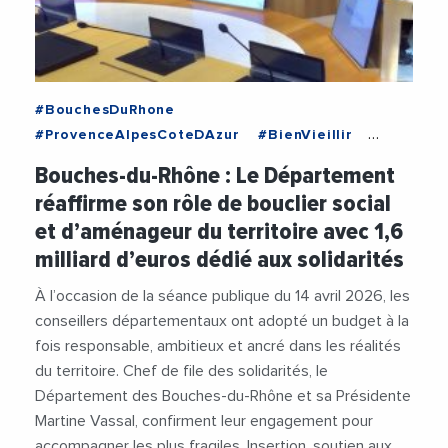
#BouchesDuRhone
#ProvenceAlpesCoteDAzur
#BienVieillir
#Budget
#DepartementDesBouchesDuRhone
Bouches-du-Rhône : Le Département
#Economie
#Education
#EmploiFormation
réaffirme son rôle de bouclier social
#Enseignement
#Handicap
#Insertion
et d’aménageur du territoire avec 1,6
#Jeunesse
#MartineVassal
#Sante
milliard d’euros dédié aux solidarités
À l’occasion de la séance publique du 14 avril 2026, les
conseillers départementaux ont adopté un budget à la
fois responsable, ambitieux et ancré dans les réalités
du territoire. Chef de file des solidarités, le
Département des Bouches-du-Rhône et sa Présidente
Martine Vassal, confirment leur engagement pour
accompagner les plus fragiles. Insertion, soutien aux