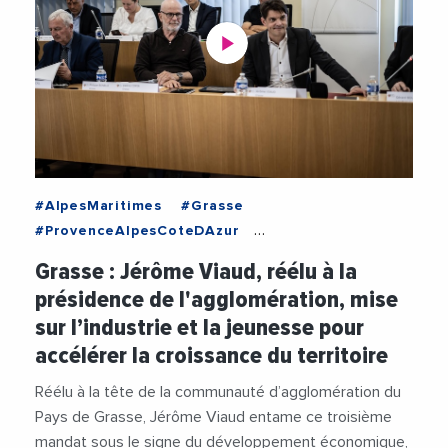
#AlpesMaritimes
#Grasse
#ProvenceAlpesCoteDAzur
#AgglomerationPaysDeGrasse
#Attractivite
Grasse : Jérôme Viaud, réélu à la
#Emploi
#Industrie
#JeromeViaud
présidence de l'agglomération, mise
#Jeunesse
#TransitionEcologique
#Videos
sur l’industrie et la jeunesse pour
#VilleDeGrasse
accélérer la croissance du territoire
Réélu à la tête de la communauté d’agglomération du
Pays de Grasse, Jérôme Viaud entame ce troisième
mandat sous le signe du développement économique,