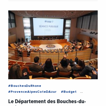
#BouchesDuRhone
#ProvenceAlpesCoteDAzur
#Budget
#DepartementDesBouchesDuRhone
Le Département des Bouches-du-
#Education
#Enseignement
#Jeunesse