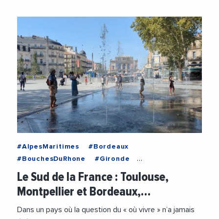
#AlpesMaritimes
#Bordeaux
#BouchesDuRhone
#Gironde
#HauteGaronne
#Herault
#Marseille
Le Sud de la France : Toulouse,
#Montpellier
#Nice
#NouvelleAquitaine
Montpellier et Bordeaux,…
#Occitanie
#ProvenceAlpesCoteDAzur
#Toulouse
#Analyse
#AnalyseEconomique
Dans un pays où la question du « où vivre » n’a jamais