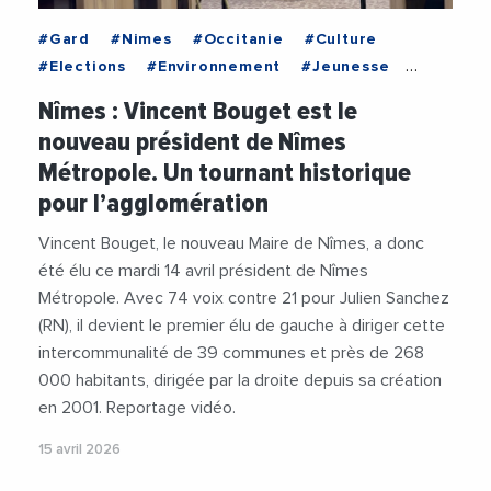
#Gard
#Nimes
#Occitanie
#Culture
#Elections
#Environnement
#Jeunesse
#Logement
#NimesMetropole
#Politique
Nîmes : Vincent Bouget est le
#Precarite
#TransitionEcologique
#Videos
nouveau président de Nîmes
#VincentBouget
Métropole. Un tournant historique
pour l’agglomération
Vincent Bouget, le nouveau Maire de Nîmes, a donc
été élu ce mardi 14 avril président de Nîmes
Métropole. Avec 74 voix contre 21 pour Julien Sanchez
(RN), il devient le premier élu de gauche à diriger cette
intercommunalité de 39 communes et près de 268
000 habitants, dirigée par la droite depuis sa création
en 2001. Reportage vidéo.
15 avril 2026