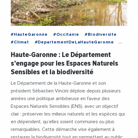
#HauteGaronne
#Occitanie
#Biodiversite
#Climat
#DepartementDeLaHauteGaronne
#Ecologie
#Education
#Enseignement
Haute-Garonne : Le Département
#Environnement
#Jeunesse
#SebastienVincini
s’engage pour les Espaces Naturels
Sensibles et la biodiversité
Le Département de la Haute-Garonne et son
président Sébastien Vincini déploie depuis plusieurs
années une politique ambitieuse en faveur des
Espaces Naturels Sensibles (ENS), avec un objectif
clair : préserver les milieux naturels et les espèces qui
en dépendent, qu’elles soient communes ou plus
remarquables. Cette démarche vise également à
restaurer la biodiversité tout en permettant au public