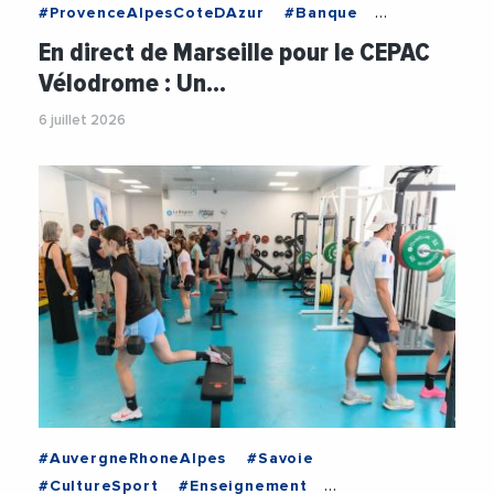
#ProvenceAlpesCoteDAzur
#Banque
#CaisseDEpargne
#CaisseEpargneCEPAC
En direct de Marseille pour le CEPAC
#CultureSport
#Inclusivite
#Jeunesse
Vélodrome : Un…
#OlympiqueMarseille
#Social
#Sport
6 juillet 2026
#StephaneRichard
#VelodromeMarseille
#Videos
#AuvergneRhoneAlpes
#Savoie
#CultureSport
#Enseignement