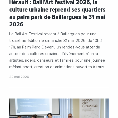
Hérault : Baill’Art festival 2026, la
#MairieDeBaillargues
#Sport
#StreetArt
culture urbaine reprend ses quartiers
au palm park de Baillargues le 31 mai
2026
Le Baill’Art Festival revient à Baillargues pour une
troisième édition le dimanche 31 mai 2026, de 10h à
17h, au Palm Park. Devenu un rendez-vous attendu
autour des cultures urbaines, l’événement réunira
artistes, riders, danseurs et familles pour une journée
mêlant sport, création et animations ouvertes à tous.
22 mai 2026