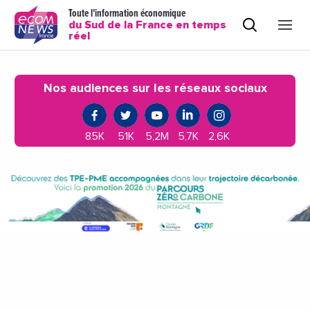
Toute l'information économique
du Sud de la France en temps
réel
Nos audiences sur les réseaux sociaux
85K
51K
5,2M
5,7K
2,6K