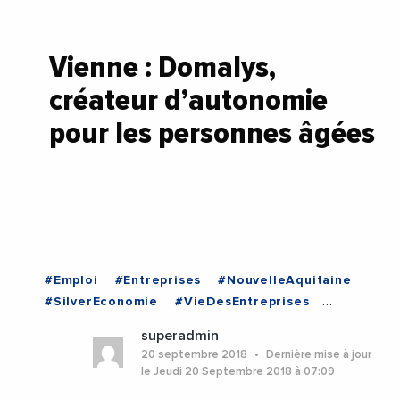
Vienne : Domalys,
créateur d’autonomie
pour les personnes âgées
#Emploi
#Entreprises
#NouvelleAquitaine
#SilverEconomie
#VieDesEntreprises
#Vienne
#NouvelleAquitaine
#Vienne
superadmin
20 septembre 2018
Dernière mise à jour
le Jeudi 20 Septembre 2018 à 07:09