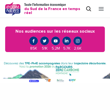
Toute l'information économique
du Sud de la France en temps
réel
Nos audiences sur les réseaux sociaux
85K
51K
5,2M
5,7K
2,6K