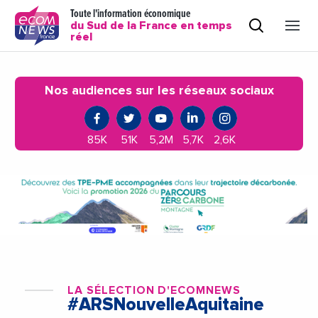
Toute l'information économique
du Sud de la France en temps
réel
Nos audiences sur les réseaux sociaux
85K
51K
5,2M
5,7K
2,6K
LA SÉLECTION D'ECOMNEWS
#ARSNouvelleAquitaine