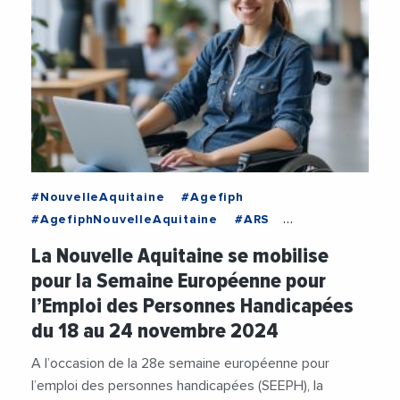
#NouvelleAquitaine
#Agefiph
#AgefiphNouvelleAquitaine
#ARS
#ARSNouvelleAquitaine
#Emploi
La Nouvelle Aquitaine se mobilise
#FranceTravail
pour la Semaine Européenne pour
#FranceTravailNouvelleAquitaine
#Handicap
l’Emploi des Personnes Handicapées
#Insertion
#SEEPH
du 18 au 24 novembre 2024
A l’occasion de la 28e semaine européenne pour
l’emploi des personnes handicapées (SEEPH), la