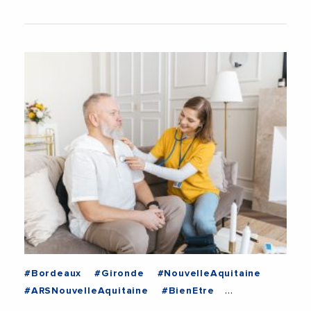
#Bordeaux
#Gironde
#NouvelleAquitaine
#ARSNouvelleAquitaine
#BienEtre
#BienVieillir
#Clinique
#Hopital
#Medical