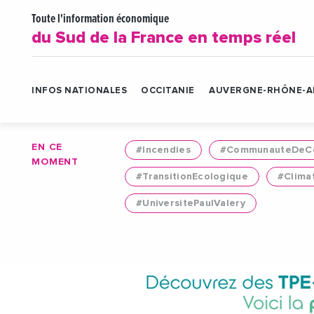
Toute l'information économique
du Sud de la France en temps réel
INFOS NATIONALES
OCCITANIE
AUVERGNE-RHÔNE-A
EN CE
#Incendies
#CommunauteDeCo
MOMENT
#TransitionEcologique
#Clima
#UniversitePaulValery