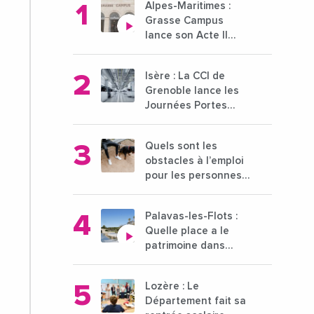
Alpes-Maritimes :
Grasse Campus
lance son Acte II
pour une nouvelle
étape ambitieuse
Isère : La CCI de
pour l'enseignement
Grenoble lance les
supérieur
Journées Portes
Ouvertes des
entreprises du 15 au
Quels sont les
21 octobre 2024
obstacles à l’emploi
pour les personnes
déficientes visuelles
?
Palavas-les-Flots :
Quelle place a le
patrimoine dans
l'attractivité de la
ville ?
Lozère : Le
Département fait sa