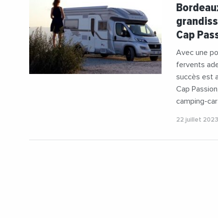
#VieDesEnt
Bordeaux
grandiss
Cap Pas
Avec une pop
fervents ade
succès est 
Cap Passion,
camping-car
22 juillet 202