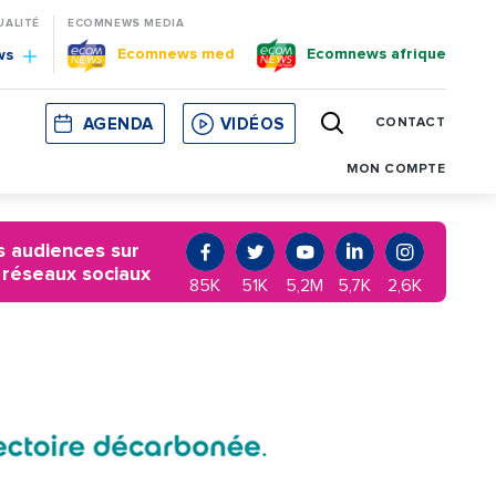
UALITÉ
ECOMNEWS MEDIA
Ecomnews med
Ecomnews afrique
ws
AGENDA
VIDÉOS
CONTACT
E
CORSE
MONACO
CATALOGNE
MON COMPTE
 audiences sur
 réseaux sociaux
85K
51K
5,2M
5,7K
2,6K