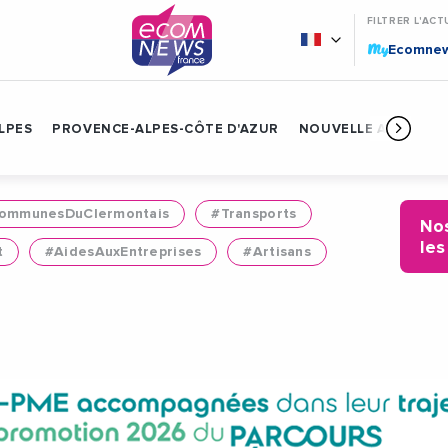
FILTRER L'ACT
My
Ecomne
LPES
PROVENCE-ALPES-CÔTE D'AZUR
NOUVELLE AQUITAIN
mmunesDuClermontais
#Transports
Nos
les
t
#AidesAuxEntreprises
#Artisans