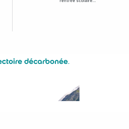
rentrée scolaire
dans les collèges
lozériens