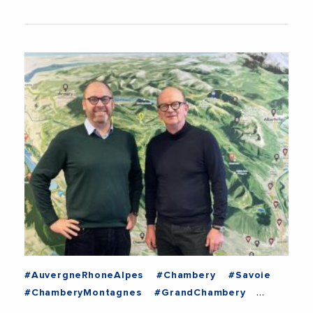
#AuvergneRhoneAlpes
#Chambery
#Savoie
#ChamberyMontagnes
#GrandChambery
#PhilippeCordier
#Tourisme