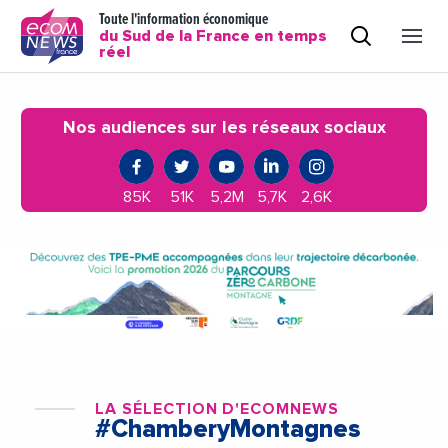
Toute l'information économique
du Sud de la France en temps
réel
Nos audiences sur les réseaux sociaux
85K
51K
5,2M
5,7K
2,6K
LA SÉLECTION D'ECOMNEWS
#ChamberyMontagnes