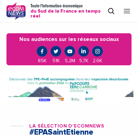
Toute l'information économique
du Sud de la France en temps
réel
Nos audiences sur les réseaux sociaux
85K
51K
5,2M
5,7K
2,6K
LA SÉLECTION D'ECOMNEWS
#EPASaintEtienne