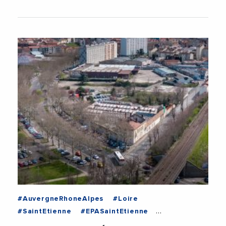
#AuvergneRhoneAlpes
#Loire
#SaintEtienne
#EPASaintEtienne
#Immobilier
#Urbanisme