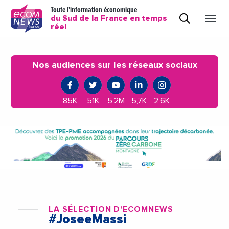
Toute l'information économique
du Sud de la France en temps
réel
Nos audiences sur les réseaux sociaux
85K
51K
5,2M
5,7K
2,6K
LA SÉLECTION D'ECOMNEWS
#JoseeMassi