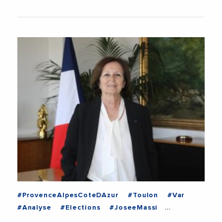
#ProvenceAlpesCoteDAzur
#Toulon
#Var
#Analyse
#Elections
#JoseeMassi
#Municipales
#Municipales2026