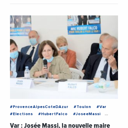
#ProvenceAlpesCoteDAzur
#Toulon
#Var
#Elections
#HubertFalco
#JoseeMassi
#Politique
#ToulonProvenceMediterranee
Var : Josée Massi, la nouvelle maire