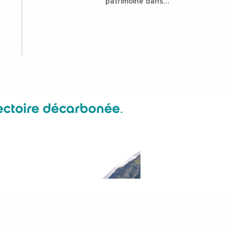
patrimoine dans
l'attractivité de la
ville ?