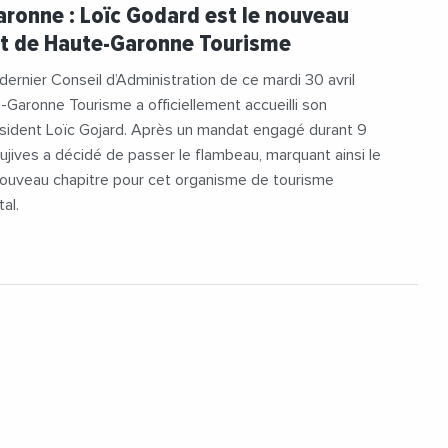
onneTourisme
#LoicGojard
ronne : Loïc Godard est le nouveau
Vincini
nt de Haute-Garonne Tourisme
dernier Conseil d’Administration de ce mardi 30 avril
Garonne Tourisme a officiellement accueilli son
sident Loïc Gojard. Après un mandat engagé durant 9
Cujives a décidé de passer le flambeau, marquant ainsi le
nouveau chapitre pour cet organisme de tourisme
al.