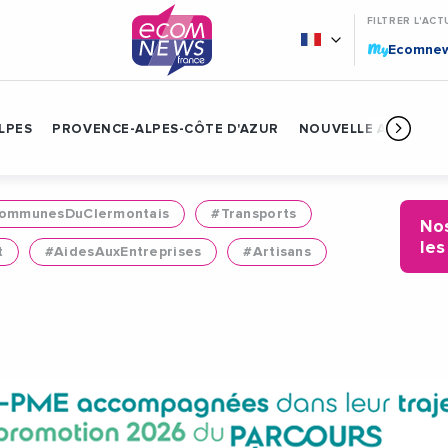
FILTRER L'ACT
My
Ecomne
LPES
PROVENCE-ALPES-CÔTE D'AZUR
NOUVELLE AQUITAIN
mmunesDuClermontais
#Transports
Nos
les
t
#AidesAuxEntreprises
#Artisans