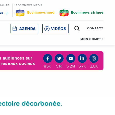
UALITÉ
ECOMNEWS MEDIA
Ecomnews med
Ecomnews afrique
ws
AGENDA
VIDÉOS
CONTACT
E
CORSE
MONACO
CATALOGNE
MON COMPTE
 audiences sur
 réseaux sociaux
85K
51K
5,2M
5,7K
2,6K