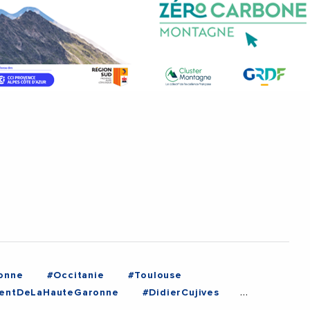
onne
#Occitanie
#Toulouse
entDeLaHauteGaronne
#DidierCujives