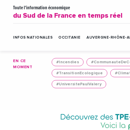
Toute l'information économique
du Sud de la France en temps réel
INFOS NATIONALES
OCCITANIE
AUVERGNE-RHÔNE-A
EN CE
#Incendies
#CommunauteDeCo
MOMENT
#TransitionEcologique
#Clima
#UniversitePaulValery