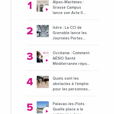
Alpes-Maritimes :
Grasse Campus
lance son Acte II
pour une nouvelle
étape ambitieuse
Isère : La CCI de
pour l'enseignement
Grenoble lance les
supérieur
Journées Portes
Ouvertes des
entreprises du 15 au
Occitanie : Comment
21 octobre 2024
AÉSIO Santé
Méditerranée répond
à la problématique
des déserts
Quels sont les
médicaux ?
obstacles à l’emploi
pour les personnes
déficientes visuelles
?
Palavas-les-Flots :
Quelle place a le