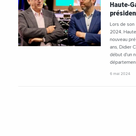
#HauteGar
Haute-Ga
#Sebastien
préside
Lors de son 
2024, Haute-
nouveau pré
ans, Didier 
début d'un 
département
6 mai 2024