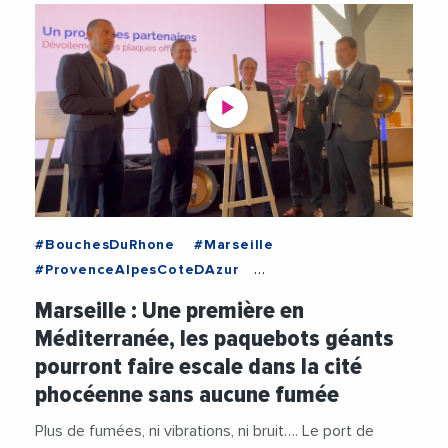
#BouchesDuRhone
#Marseille
#ProvenceAlpesCoteDAzur
#ActivitesPortuaires
#ChristopheCastaner
Marseille : Une première en
#Economie
#Gouvernement
Méditerranée, les paquebots géants
#LaurentLhardit
#NicolasIsnard
pourront faire escale dans la cité
#PhilippeTabarot
#PortDeMarseilleFos
phocéenne sans aucune fumée
#RegionSudProvenceAlpesCoteDAzur
#RenaudMuselier
#TransitionEcologique
Plus de fumées, ni vibrations, ni bruit…. Le port de
#Videos
#VilleDeMarseille