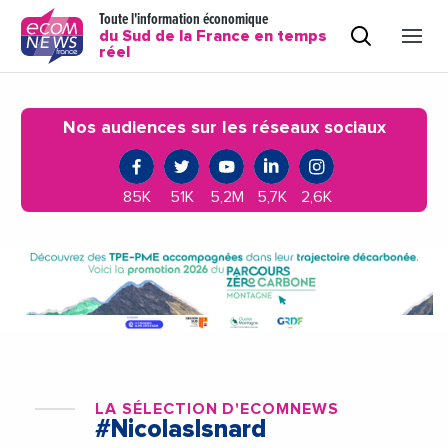
Toute l'information économique
du Sud de la France en temps
réel
Nos audiences sur les réseaux sociaux
85K
51K
5,2M
5,7K
2,6K
LA SÉLECTION D'ECOMNEWS
#NicolasIsnard