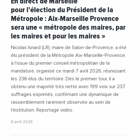
En direct de Marseille
#CCIAixMarseilleProvence
#Collectivites
pour l’élection du Président de la
#Decideurs
#JeanLucChauvin
Métropole : Aix-Marseille Provence
#NicolasIsnard
#Videos
sera une « métropole des maires, par
les maires et pour les maires »
Nicolas Isnard (LR), maire de Salon-de-Provence, a été
élu président de la Métropole Aix-Marseille-Provence,
à l’issue du premier conseil métropolitain de la
mandature, organisé ce mardi 7 avril 2026, réunissant
les 238 élus du territoire. Dès le premier tour, il a
obtenu une majorité très nette avec 199 voix sur 237
suffrages exprimés, confirmant une dynamique de
rassemblement rarement observée au sein de
l’institution. Reportage vidéo.
8 avril 2026