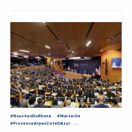
#BouchesDuRhone
#Marseille
#ProvenceAlpesCoteDAzur
#AixMarseilleMetropole
#Budget