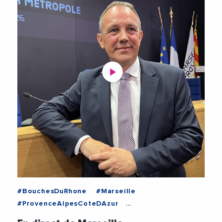
#BouchesDuRhone
#Marseille
#ProvenceAlpesCoteDAzur
#AixMarseilleMetropole