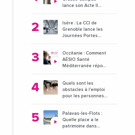
lance son Acte II
pour une nouvelle
étape ambitieuse
Isère : La CCI de
pour l'enseignement
Grenoble lance les
supérieur
Journées Portes
Ouvertes des
entreprises du 15 au
Occitanie : Comment
21 octobre 2024
AÉSIO Santé
Méditerranée répond
à la problématique
des déserts
Quels sont les
médicaux ?
obstacles à l’emploi
pour les personnes
déficientes visuelles
?
Palavas-les-Flots :
Quelle place a le
patrimoine dans
l'attractivité de la