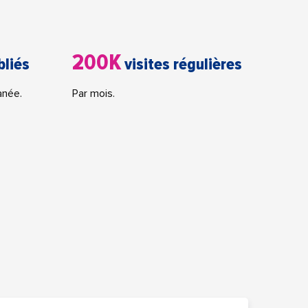
200K
bliés
visites régulières
anée.
Par mois.