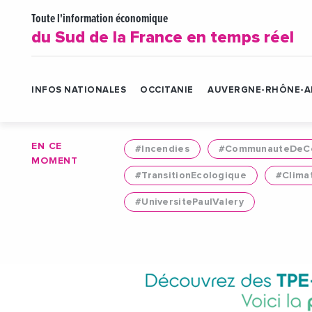
Toute l'information économique
du Sud de la France en temps réel
INFOS NATIONALES
OCCITANIE
AUVERGNE-RHÔNE-A
EN CE
#Incendies
#CommunauteDeCo
MOMENT
#TransitionEcologique
#Clima
#UniversitePaulValery