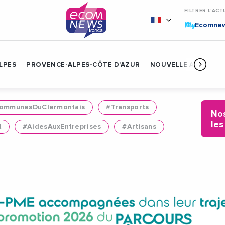
FILTRER L'ACT
My
Ecomne
LPES
PROVENCE-ALPES-CÔTE D'AZUR
NOUVELLE AQUITAIN
mmunesDuClermontais
#Transports
Nos
les
t
#AidesAuxEntreprises
#Artisans