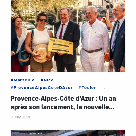
#Marseille
#Nice
#ProvenceAlpesCoteDAzur
#Toulon
#Mobilite
Provence-Alpes-Côte d’Azur : Un an
#RegionSudProvenceAlpesCoteDAzur
après son lancement, la nouvelle…
#Tourisme
#Train
#Transdev
#Transports
7 July 2026
#Voyage