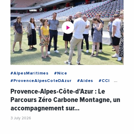
#AlpesMaritimes
#Nice
#ProvenceAlpesCoteDAzur
#Aides
#CCI
#CCIProvenceAlpesCoteDAzur
Provence-Alpes-Côte-d'Azur : Le
#Decarbonation
#Economie
#Entreprises
Parcours Zéro Carbone Montagne, un
#Environnement
#Financement
accompagnement sur…
#TransitionEcologique
#TransitionEnergetique
#Videos
3 July 2026