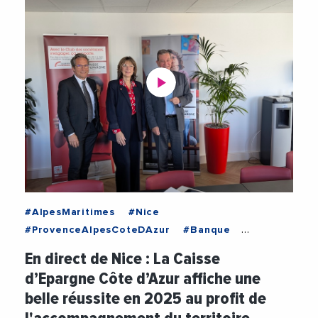
#AlpesMaritimes
#Nice
#ProvenceAlpesCoteDAzur
#Banque
#CaisseDEpargne
En direct de Nice : La Caisse
#CaisseDEpargneCoteDAzur
#ClaudeValade
d’Epargne Côte d’Azur affiche une
#Economie
#Investissements
#Tourisme
belle réussite en 2025 au profit de
#TransitionEcologique
#Videos