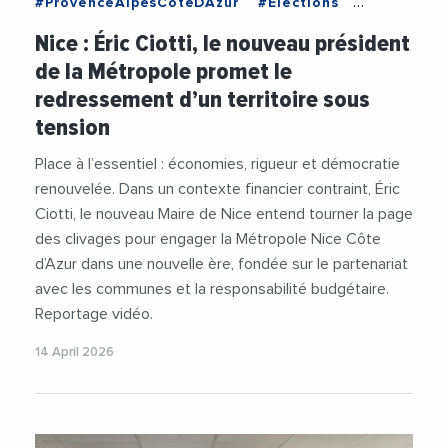
#ProvenceAlpesCoteDAzur
#Elections
#EricCiotti
#Finance
#Fiscalite
Nice : Éric Ciotti, le nouveau président
#MetropoleDeNice
#Politique
#Videos
de la Métropole promet le
redressement d’un territoire sous
tension
Place à l’essentiel : économies, rigueur et démocratie
renouvelée. Dans un contexte financier contraint, Éric
Ciotti, le nouveau Maire de Nice entend tourner la page
des clivages pour engager la Métropole Nice Côte
d’Azur dans une nouvelle ère, fondée sur le partenariat
avec les communes et la responsabilité budgétaire.
Reportage vidéo.
14 April 2026