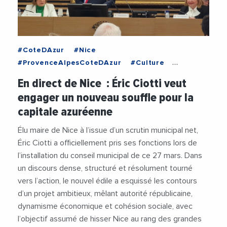
#CoteDAzur
#Nice
#ProvenceAlpesCoteDAzur
#Culture
#Economie
#EricCiotti
#MairieDeNice
En direct de Nice : Éric Ciotti veut
#Municipales
#Municipales2026
#Politique
engager un nouveau souffle pour la
#PouvoirDAmp039Achat
#Securite
#Videos
capitale azuréenne
Élu maire de Nice à l’issue d’un scrutin municipal net,
Éric Ciotti a officiellement pris ses fonctions lors de
l’installation du conseil municipal de ce 27 mars. Dans
un discours dense, structuré et résolument tourné
vers l’action, le nouvel édile a esquissé les contours
d’un projet ambitieux, mêlant autorité républicaine,
dynamisme économique et cohésion sociale, avec
l’objectif assumé de hisser Nice au rang des grandes