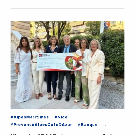
#AlpesMaritimes
#Nice
#ProvenceAlpesCoteDAzur
#Banque
#CaisseDEpargne