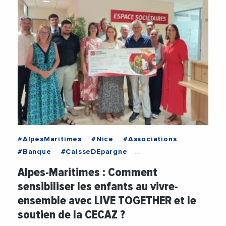
#AlpesMaritimes
#Nice
#Associations
#Banque
#CaisseDEpargne
#CaisseDEpargneCoteDAzur
#Financement
Alpes-Maritimes : Comment
#Jeunesse
#Social
sensibiliser les enfants au vivre-
ensemble avec LIVE TOGETHER et le
soutien de la CECAZ ?