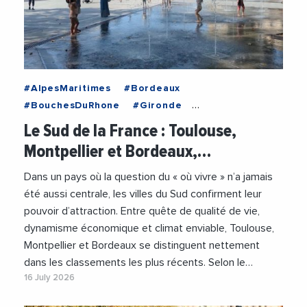
#AlpesMaritimes
#Bordeaux
#BouchesDuRhone
#Gironde
#HauteGaronne
#Herault
#Marseille
Le Sud de la France : Toulouse,
#Montpellier
#Nice
#NouvelleAquitaine
Montpellier et Bordeaux,…
#Occitanie
#ProvenceAlpesCoteDAzur
#Toulouse
#Analyse
#AnalyseEconomique
Dans un pays où la question du « où vivre » n’a jamais
#Attractivite
#Emploi
#Jeunesse
été aussi centrale, les villes du Sud confirment leur
#Logement
pouvoir d’attraction. Entre quête de qualité de vie,
dynamisme économique et climat enviable, Toulouse,
Montpellier et Bordeaux se distinguent nettement
dans les classements les plus récents. Selon le…
16 July 2026