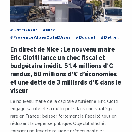
#CoteDAzur
#Nice
#ProvenceAlpesCoteDAzur
#Budget
#Dette
#Economie
#EricCiotti
#Impots
En direct de Nice : Le nouveau maire
#MetropoleDeNice
#Politique
#Videos
Eric Ciotti lance un choc fiscal et
budgétaire inédit. 51,4 millions d'€
rendus, 60 millions d'€ d’économies
et une dette de 3 milliards d'€ dans le
viseur
Le nouveau maire de la capitale azuréenne, Éric Ciotti,
engage sa cité et sa métropole dans une stratégie
rare en France : baisser fortement la fiscalité tout en
réduisant la dépense publique. Objectif affiché :
corriger une trajectoire jugée préoccupante et