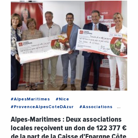
#AlpesMaritimes
#Nice
#ProvenceAlpesCoteDAzur
#Associations
#CaisseDEpargneCoteDAzur
#Solidarite
Alpes-Maritimes : Deux associations
#VieDesEntreprises
locales reçoivent un don de 122 377 €
de la part de la Caisse d'Epargne Côte