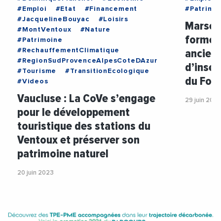
#Emploi
#Etat
#Financement
#Patrimo
#JacquelineBouyac
#Loisirs
Marseil
#MontVentoux
#Nature
formées
#Patrimoine
ancien 
#RechauffementClimatique
#RegionSudProvenceAlpesCoteDAzur
d’inser
#Tourisme
#TransitionEcologique
du For
#Videos
Vaucluse : La CoVe s’engage
29 juin 202
pour le développement
touristique des stations du
Ventoux et préserver son
patrimoine naturel
20 juin 2023