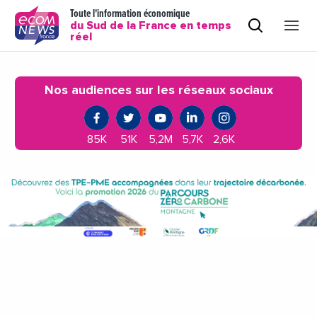
Toute l'information économique
du Sud de la France en temps
réel
Nos audiences sur les réseaux sociaux
85K
51K
5,2M
5,7K
2,6K