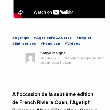
#Agefiph
#AgefiphPACACorse
#Emploi
#Entreprises
#Handicap
#Videos
#AlpesMaritimes
#Nice
Sanya Maignal
#ProvenceAlpesCoteDAzur
26 juin 2023
Dernière mise à jour le Lundi
26 Juin 2023 à 09:25
A l'occasion de la septième édition
de French Riviera Open, l’Agefiph