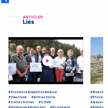
ARTICLES
Liés
#ProvenceAlpesCoteDAzur
#Bouche
#Vaucluse
#Attractivite
#Provenc
#Collectivites
#COVE
#Associa
#DominiquePlancher
#Economie
#EmploiF