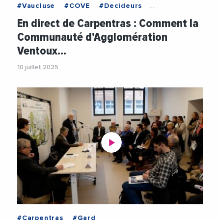
#Vaucluse
#COVE
#Decideurs
#DeveloppementEconomique
#Economie
En direct de Carpentras : Comment la
#Entreprises
#JacquelineBouyac
#Videos
Communauté d'Agglomération
Ventoux…
10 juillet 2025
#Carpentras
#Gard