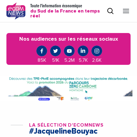
Toute l'information économique
du Sud de la France en temps
réel
Nos audiences sur les réseaux sociaux
85K
51K
5,2M
5,7K
2,6K
LA SÉLECTION D'ECOMNEWS
#JacquelineBouyac