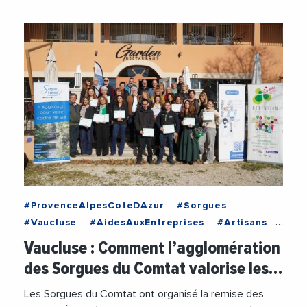
#ProvenceAlpesCoteDAzur
#Sorgues
#Vaucluse
#AidesAuxEntreprises
#Artisans
#ChristianGros
#Commercants
Vaucluse : Comment l’agglomération
#JacquelineBouyac
des Sorgues du Comtat valorise les…
#RegionSudProvenceAlpesCoteDAzur
#SorguesDuComtat
#TransitionEnergetique
Les Sorgues du Comtat ont organisé la remise des