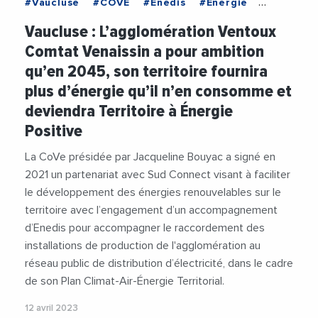
#Vaucluse
#COVE
#Enedis
#Energie
#JacquelineBouyac
#Photovoltaique
Vaucluse : L’agglomération Ventoux
#TransitionEcologique
#TransitionEnergetique
Comtat Venaissin a pour ambition
qu’en 2045, son territoire fournira
plus d’énergie qu’il n’en consomme et
deviendra Territoire à Énergie
Positive
La CoVe présidée par Jacqueline Bouyac a signé en
2021 un partenariat avec Sud Connect visant à faciliter
le développement des énergies renouvelables sur le
territoire avec l’engagement d’un accompagnement
d’Enedis pour accompagner le raccordement des
installations de production de l'agglomération au
réseau public de distribution d’électricité, dans le cadre
de son Plan Climat-Air-Énergie Territorial.
12 avril 2023