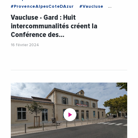
#ProvenceAlpesCoteDAzur
#Vaucluse
#ApplicationMobile
#ChristianGros
#COVE
Vaucluse - Gard : Huit
#Covoiturage
#GrandAvignon
intercommunalités créent la
#JacquelineBouyac
#JoelGuin
#Mobilite
Conférence des…
#SorguesDuComtat
#Transports1
#Videos
16 février 2024