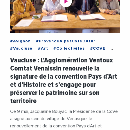
#Avignon
#ProvenceAlpesCoteDAzur
#Vaucluse
#Art
#Collectivites
#COVE
#Culture
#Economie
#JacquelineBouyac
Vaucluse : L'Agglomération Ventoux
#Mediation
#Monument
#Partenariat
Comtat Venaissin renouvelle la
#Patrimoine
#Social
#Tourisme
signature de la convention Pays d’Art
#Urbanisme
#Videos
et d’Histoire et s’engage pour
préserver le patrimoine sur son
territoire
Ce 9 mai, Jacqueline Bouyac, la Présidente de la CoVe
a signé au sein du village de Venasque, le
renouvellement de la convention Pays d’Art et