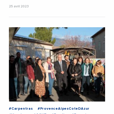
25 avril 2023
#Carpentras
#ProvenceAlpesCoteDAzur