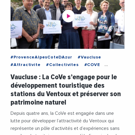
#ProvenceAlpesCoteDAzur
#Vaucluse
#Attractivite
#Collectivites
#COVE
#DominiquePlancher
#Economie
#Emploi
Vaucluse : La CoVe s’engage pour le
#Etat
#Financement
#JacquelineBouyac
développement touristique des
#Loisirs
#MontVentoux
#Nature
stations du Ventoux et préserver son
#Patrimoine
#RechauffementClimatique
patrimoine naturel
#RegionSudProvenceAlpesCoteDAzur
#Tourisme
#TransitionEcologique
#Videos
Depuis quatre ans, la CoVe est engagée dans une
lutte pour développer l’attractivité du Ventoux qui
représente un pôle d’activités et d’expériences sans