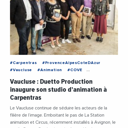
#Carpentras
#ProvenceAlpesCoteDAzur
#Vaucluse
#Animation
#COVE
#DepartementVaucluse
#Economie
#Emploi
Vaucluse : Duetto Production
#Graphisme
#JacquelineBouyac
inaugure son studio d’animation à
#PierreGonzalvez
Carpentras
#RegionSudProvenceAlpesCoteDAzur
Le Vaucluse continue de séduire les acteurs de la
filière de l’image. Emboitant le pas de La Station
animation et Circus, récemment installés à Avignon, le