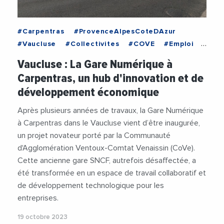
#Carpentras
#ProvenceAlpesCoteDAzur
#Vaucluse
#Collectivites
#COVE
#Emploi
#Innovation
#JacquelineBouyac
Vaucluse : La Gare Numérique à
#Numerique
#TransitionEcologique
#Videos
Carpentras, un hub d'innovation et de
développement économique
Après plusieurs années de travaux, la Gare Numérique
à Carpentras dans le Vaucluse vient d’être inaugurée,
un projet novateur porté par la Communauté
d'Agglomération Ventoux-Comtat Venaissin (CoVe).
Cette ancienne gare SNCF, autrefois désaffectée, a
été transformée en un espace de travail collaboratif et
de développement technologique pour les
entreprises.
19 octobre 2023