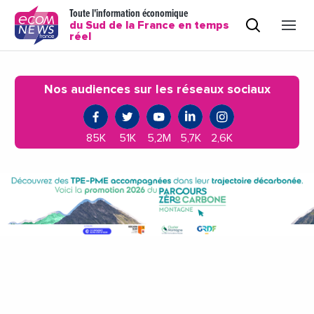
Toute l'information économique
du Sud de la France en temps
réel
Nos audiences sur les réseaux sociaux
85K
51K
5,2M
5,7K
2,6K