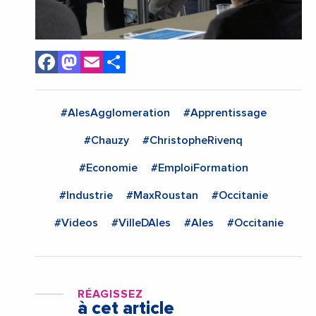
Facebook
Mastodon
Email
Share
#AlesAgglomeration
#Apprentissage
#Chauzy
#ChristopheRivenq
#Economie
#EmploiFormation
#Industrie
#MaxRoustan
#Occitanie
#Videos
#VilleDAles
#Ales
#Occitanie
RÉAGISSEZ
à cet article