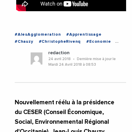
#AlesAgglomeration
#Apprentissage
#Chauzy
#ChristopheRivenq
#Economie
#EmploiFormation
#Industrie
#MaxRoustan
redaction
#Occitanie
#Videos
#VilleDAles
#Ales
24 avril 2018
Dernière mise à jour le
#Occitanie
Mardi 24 Avril 2018 à 08:53
Nouvellement réélu à la présidence
du CESER (Conseil Économique,
Social, Environnemental Régional
d'Occitanie), Jean-Louis Chauzy