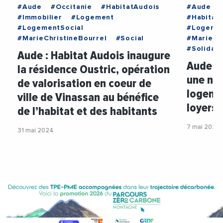
#Aude
#Occitanie
#HabitatAudois
#Aude
#Immobilier
#Logement
#Habitat
#LogementSocial
#Logemen
#MarieChristineBourrel
#Social
#MarieCh
#Solidari
Aude : Habitat Audois inaugure
Aude : 
la résidence Oustric, opération
une nou
de valorisation en coeur de
logemen
ville de Vinassan au bénéfice
loyers
de l’habitat et des habitants
7 mai 2024
31 mai 2024