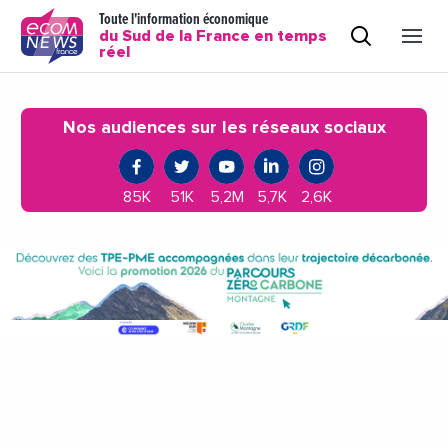
Toute l'information économique
du Sud de la France en temps
réel
Nos audiences sur les réseaux sociaux
85K
51K
5,2M
5,7K
2,6K