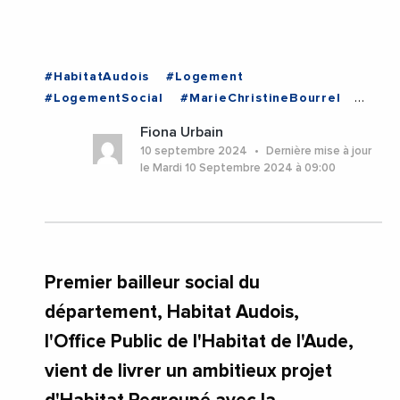
#HabitatAudois
#Logement
#LogementSocial
#MarieChristineBourrel
#Seniors
#Aude
#Occitanie
Fiona Urbain
10 septembre 2024
Dernière mise à jour
le Mardi 10 Septembre 2024 à 09:00
Premier bailleur social du
département, Habitat Audois,
l'Office Public de l'Habitat de l'Aude,
vient de livrer un ambitieux projet