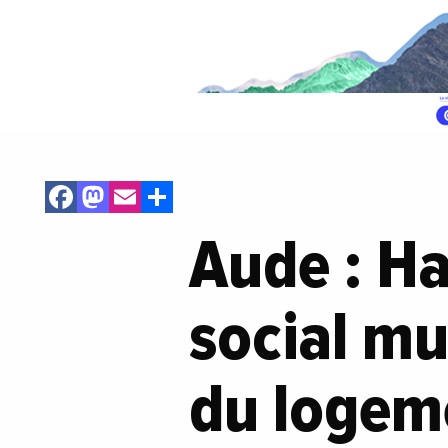
Facebook
Mastodon
Email
Share
Aude : Ha
social mu
du logeme