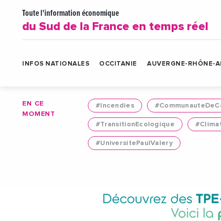
Toute l'information économique
du Sud de la France en temps réel
INFOS NATIONALES
OCCITANIE
AUVERGNE-RHÔNE-A
EN CE
#Incendies
#CommunauteDeCo
MOMENT
#TransitionEcologique
#Clima
#UniversitePaulValery