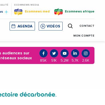
UALITÉ
ECOMNEWS MEDIA
Ecomnews med
Ecomnews afrique
ws
AGENDA
VIDÉOS
CONTACT
E
CORSE
MONACO
CATALOGNE
MON COMPTE
 audiences sur
 réseaux sociaux
85K
51K
5,2M
5,7K
2,6K