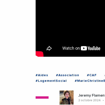
#Aides
#Association
#CAF
#LogementSocial
#MarieChristine
#Carcassonne
#LezignanCorbieres
Jeremy Flamen
2 octobre 2024