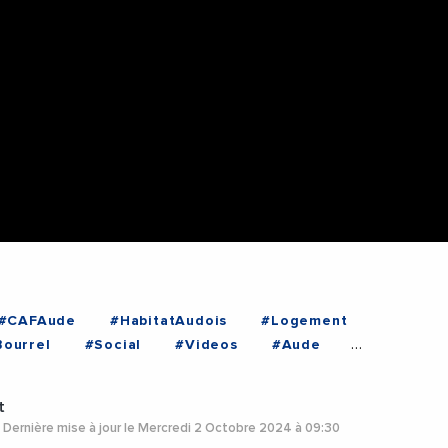
#CAFAude
#HabitatAudois
#Logement
Bourrel
#Social
#Videos
#Aude
#Limoux
#Occitanie
t
Dernière mise à jour le Mercredi 2 Octobre 2024 à 09:30