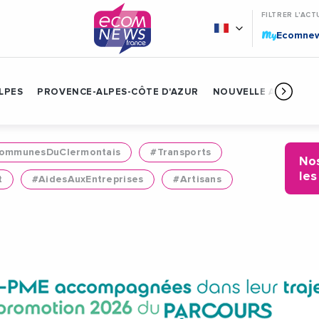
FILTRER L'ACT
My
Ecomne
LPES
PROVENCE-ALPES-CÔTE D'AZUR
NOUVELLE AQUITAIN
mmunesDuClermontais
#Transports
Nos
les
t
#AidesAuxEntreprises
#Artisans