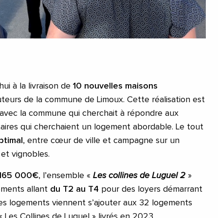
ui à la livraison de
10 nouvelles maisons
uteurs de la commune de Limoux. Cette réalisation est
at avec la commune qui cherchait à répondre aux
taires qui cherchaient un logement abordable. Le tout
ptimal
, entre cœur de ville et campagne sur un
s et vignobles.
 165 000€
, l’ensemble «
Les collines de Luguel 2
»
ements allant
du T2 au T4
pour des loyers démarrant
Ces logements viennent s’ajouter aux 32 logements
 Les Collines de Luguel » livrés en 2023.