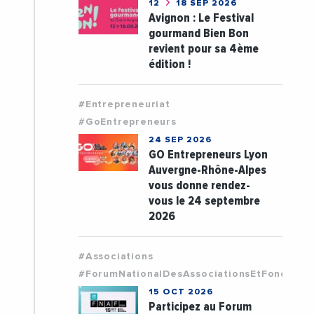
12
18 SEP 2026
Avignon : Le Festival
gourmand Bien Bon
revient pour sa 4ème
édition !
#Entrepreneuriat
#GoEntrepreneurs
24 SEP 2026
GO Entrepreneurs Lyon
Auvergne-Rhône-Alpes
vous donne rendez-
vous le 24 septembre
2026
#Associations
#ForumNationalDesAssociationsEtFondatio
15 OCT 2026
Participez au Forum