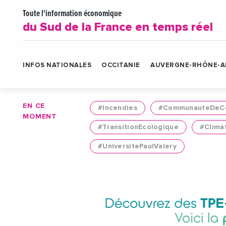
Toute l'information économique
du Sud de la France en temps réel
INFOS NATIONALES
OCCITANIE
AUVERGNE-RHÔNE-A
EN CE
#Incendies
#CommunauteDeCo
MOMENT
#TransitionEcologique
#Clima
#UniversitePaulValery