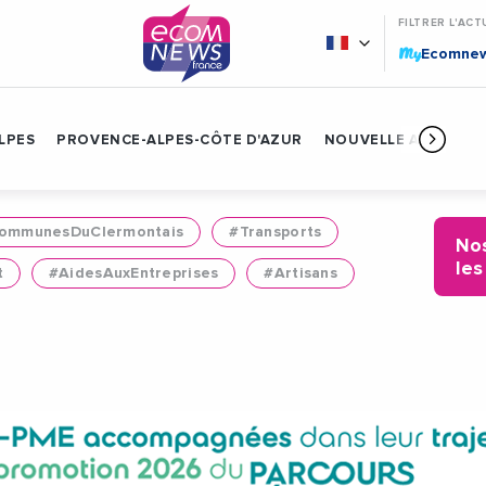
FILTRER L'ACT
My
Ecomne
LPES
PROVENCE-ALPES-CÔTE D'AZUR
NOUVELLE AQUITAIN
mmunesDuClermontais
#Transports
Nos
les
t
#AidesAuxEntreprises
#Artisans