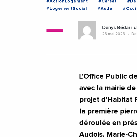
#ActionLogement
#Carsat
#De
#LogementSocial
#Aude
#Occi
Denys Bédarrid
23 mai 2023
Der
L'Office Public d
avec la mairie de
projet d'Habitat
la première pierr
déroulée en prés
Audois, Marie-Chr