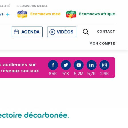
UALITÉ
ECOMNEWS MEDIA
Ecomnews med
Ecomnews afrique
ws
AGENDA
VIDÉOS
CONTACT
E
CORSE
MONACO
CATALOGNE
MON COMPTE
 audiences sur
 réseaux sociaux
85K
51K
5,2M
5,7K
2,6K