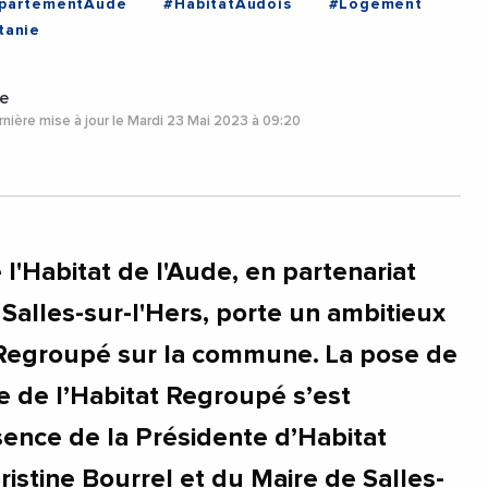
partementAude
#HabitatAudois
#Logement
tanie
e
nière mise à jour le Mardi 23 Mai 2023 à 09:20
e l'Habitat de l'Aude, en partenariat
 Salles-sur-l'Hers, porte un ambitieux
 Regroupé sur la commune. La pose de
e de l’Habitat Regroupé s’est
ence de la Présidente d’Habitat
istine Bourrel et du Maire de Salles-