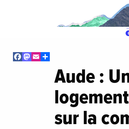
Facebook
Mastodon
Email
Share
Aude : U
logements
sur la co