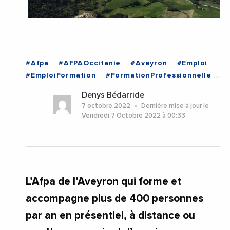
#Afpa
#AFPAOccitanie
#Aveyron
#Emploi
#EmploiFormation
#FormationProfessionnelle
#FranceTravail
#Millau
#Occitanie
Denys Bédarride
7 octobre 2022
Dernière mise à jour le
Vendredi 7 Octobre 2022 à 00:33
L’Afpa de l’Aveyron qui forme et
accompagne plus de 400 personnes
par an en présentiel, à distance ou