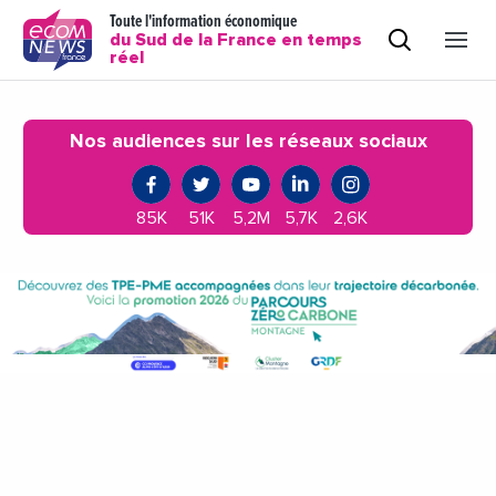
Toute l'information économique
du Sud de la France en temps
réel
Nos audiences sur les réseaux sociaux
85K
51K
5,2M
5,7K
2,6K