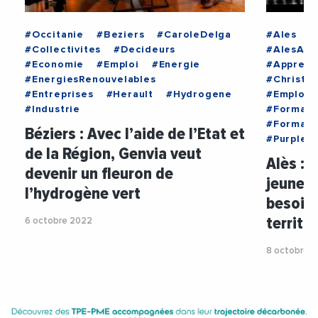
#Occitanie
#Beziers
#CaroleDelga
#Ales
#
#Collectivites
#Decideurs
#AlesAgg
#Economie
#Emploi
#Energie
#Apprent
#EnergiesRenouvelables
#Christo
#Entreprises
#Herault
#Hydrogene
#EmploiF
#Industrie
#Formati
#Formati
Béziers : Avec l’aide de l’Etat et
#PurpleC
de la Région, Genvia veut
Alès :
devenir un fleuron de
jeunes 
l’hydrogène vert
besoins
territoi
6 octobre 2022
8 octobre 