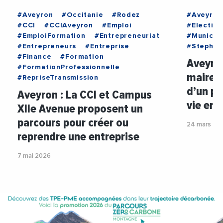
#Aveyron
#Occitanie
#Rodez
#Aveyron
#CCI
#CCIAveyron
#Emploi
#Election
#EmploiFormation
#Entrepreneuriat
#Municip
#Entrepreneurs
#Entreprise
#Stephan
#Finance
#Formation
Aveyron
#FormationProfessionnelle
maire d
#RepriseTransmission
d’un pr
Aveyron : La CCI et Campus
vie en 
XIIe Avenue proposent un
parcours pour créer ou
24 mars 20
reprendre une entreprise
7 mai 2026