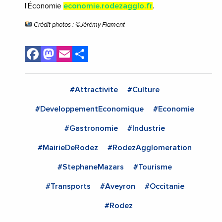
l’Économie
economie.rodezagglo.fr
.
Crédit photos : ©Jérémy Flament
Facebook
Mastodon
Email
Share
#Attractivite
#Culture
#DeveloppementEconomique
#Economie
#Gastronomie
#Industrie
#MairieDeRodez
#RodezAgglomeration
#StephaneMazars
#Tourisme
#Transports
#Aveyron
#Occitanie
#Rodez