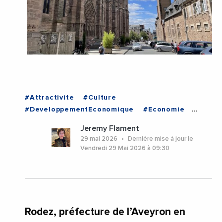
#Attractivite
#Culture
#DeveloppementEconomique
#Economie
#Gastronomie
#Industrie
#MairieDeRodez
Jeremy Flament
#RodezAgglomeration
#StephaneMazars
29 mai 2026
Dernière mise à jour le
#Tourisme
#Transports
#Aveyron
Vendredi 29 Mai 2026 à 09:30
#Occitanie
#Rodez
Rodez, préfecture de l’Aveyron en