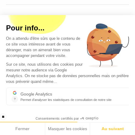
NOS PARTENAIRES
Le club des partenaires rassemble les acteurs
économiques et politiques régionaux qui soutiennent
l'action d'Ecomnews
ÉCONOMIE
Elle est au coeur de l’action d’Ecomnews afin de comprendre
comment se développent les territoires régionaux et les
métropoles
AGENDA
Ecomnews sélectionne tous les évènements, manifestations,
salons, forums les plus importants à ne surtout pas manquer en