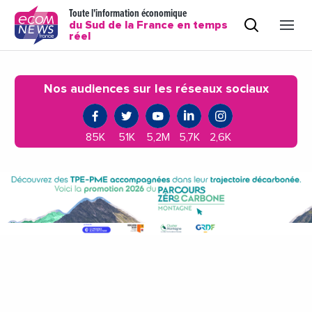
Toute l'information économique
du Sud de la France en temps
réel
Nos audiences sur les réseaux sociaux
85K
51K
5,2M
5,7K
2,6K