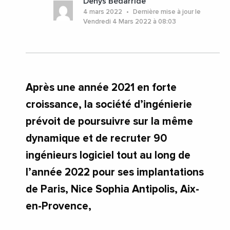
Denys Bédarride
#Recrutement
#SophiaAntipolis
#Toulouse
4 mars 2022
Dernière mise à jour le
#AlpesMaritimes
#AntibesSophiaAntipolis
Vendredi 4 Mars 2022 à 08:03
#AuvergneRhoneAlpes
#Grenoble
#InfosNationales
#Lyon
#Occitanie
#Toulouse
Après une année 2021 en forte
croissance, la société d’ingénierie
prévoit de poursuivre sur la même
dynamique et de recruter 90
ingénieurs logiciel tout au long de
l’année 2022 pour ses implantations
de Paris, Nice Sophia Antipolis, Aix-
en-Provence,