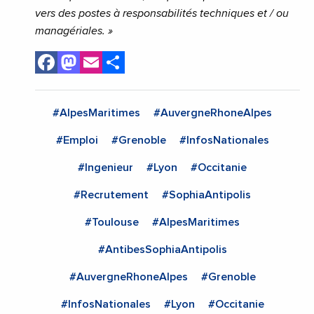
vers des postes à responsabilités techniques et / ou
managériales. »
Facebook
Mastodon
Email
Share
#AlpesMaritimes
#AuvergneRhoneAlpes
#Emploi
#Grenoble
#InfosNationales
#Ingenieur
#Lyon
#Occitanie
#Recrutement
#SophiaAntipolis
#Toulouse
#AlpesMaritimes
#AntibesSophiaAntipolis
#AuvergneRhoneAlpes
#Grenoble
#InfosNationales
#Lyon
#Occitanie