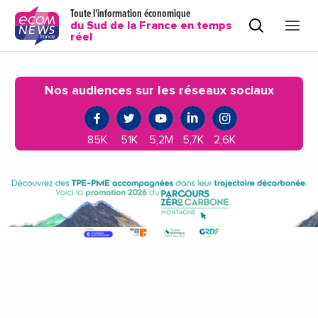
Toute l'information économique
du Sud de la France en temps
réel
Nos audiences sur les réseaux sociaux
85K
51K
5,2M
5,7K
2,6K