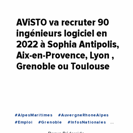
AViSTO va recruter 90
ingénieurs logiciel en
2022 à Sophia Antipolis,
Aix-en-Provence, Lyon ,
Grenoble ou Toulouse
#AlpesMaritimes
#AuvergneRhoneAlpes
#Emploi
#Grenoble
#InfosNationales
#Ingenieur
#Lyon
#Occitanie