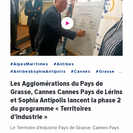
#AlpesMaritimes
#Antibes
#AntibesSophiaAntipolis
#Cannes
#Grasse
#ProvenceAlpesCoteDAzur
Les Agglomérations du Pays de
#AgglomerationDeSophiaAntipolis
Grasse, Cannes Cannes Pays de Lérins
#AgglomerationPaysDeGrasse
et Sophia Antipolis lancent la phase 2
#CannesPaysDeLerins
du programme « Territoires
#CommunauteDAgglomerationDuPaysDeGrasse
d’Industrie »
#DavidLisnard
#Emploi
#Industrie
#Innovation
#JeanLeonetti
#JeromeViaud
Le Territoire d’Industrie Pays de Grasse, Cannes Pays
#SophiaAntipolis
#Videos