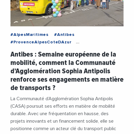
#AlpesMaritimes
#Antibes
#ProvenceAlpesCoteDAzur
#AgglomerationDeSophiaAntipolis
Antibes : Semaine européenne de la
#JeanLeonetti
#Mobilite
#SophiaAntipolis
mobilité, comment la Communauté
#TransitionEcologique
#Transports
#Videos
d’Agglomération Sophia Antipolis
renforce ses engagements en matière
de transports ?
La Communauté d’Agglomération Sophia Antipolis
(CASA) poursuit ses efforts en matière de mobilité
durable. Avec une fréquentation en hausse, des
projets innovants et un financement solide, elle se
positionne comme un acteur clé du transport public