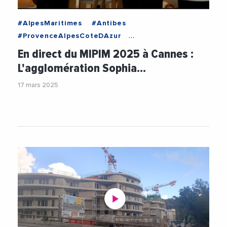
#AlpesMaritimes
#Antibes
#ProvenceAlpesCoteDAzur
#AgglomerationDeSophiaAntipolis
En direct du MIPIM 2025 à Cannes :
#Attractivite
#Cybersecurite
L'agglomération Sophia…
#Developpement
#Ecologie
#Economie
17 mars 2025
#Emploi
#Entreprises
#Environnement
#Formation
#Immobilier
#Innovation
#IntelligenceArtificielle
#JeanLeonetti
#Logement
#MIPIM
#MIPIM2025
#Sante
#SophiaAntipolis
#Urbanisme
#Videos