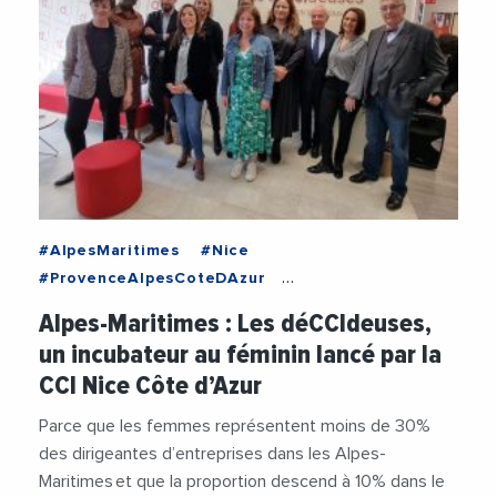
#AlpesMaritimes
#Nice
#ProvenceAlpesCoteDAzur
#CCINiceCoteAzur
#Entrepreneuriat
Alpes-Maritimes : Les déCCIdeuses,
#Femmes
#JeanPierreSavarino
un incubateur au féminin lancé par la
#SophiaAntipolis
CCI Nice Côte d’Azur
Parce que les femmes représentent moins de 30%
des dirigeantes d’entreprises dans les Alpes-
Maritimes et que la proportion descend à 10% dans le