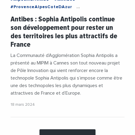
#ProvenceAlpesCoteDAzur
#AgglomerationDeSophiaAntipolis
Antibes : Sophia Antipolis continue
#Architecture
#Innovation
#JeanLeonetti
son développement pour rester un
#MIPIM
#MIPIM2024
#Mobilite
des territoires les plus attractifs de
#Recherche
#SophiaAntipolis
#Urbanisme
France
#Videos
La Communauté d’Agglomération Sophia Antipolis a
présenté au MIPIM à Cannes son tout nouveau projet
de Pôle Innovation qui vient renforcer encore la
technopole Sophia Antipolis qui s’impose comme être
une des technopoles les plus dynamiques et
attractives de France et d’Europe.
18 mars 2024