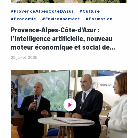
#ProvenceAlpesCoteDAzur
#Culture
#Economie
#Environnement
#Formation
#IntelligenceArtificielle
Provence-Alpes-Côte-d'Azur :
#RechercheEtDeveloppement
l’intelligence artificielle, nouveau
#RegionSudProvenceAlpesCoteDAzur
moteur économique et social de…
#SophiaAntipolis
#Tourisme
25 juillet 2025