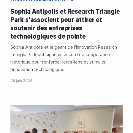
#ProvenceAlpesCoteDAzur
Sophia Antipolis et Research Triangle
#AgglomerationDeSophiaAntipolis
Park s’associent pour attirer et
#AidesAuxEntreprises
soutenir des entreprises
#EnergiesRenouvelables
#Entrepreneuriat
technologiques de pointe
#Innovation
#IntelligenceArtificielle
#JeanLeonetti
#Recherche
Sophia Antipolis et le géant de l'innovation Research
#RechercheEtDeveloppement
Triangle Park ont signé un accord de coopération
#SophiaAntipolis
#Technologie
#Videos
historique pour renforcer leurs liens et stimuler
l’innovation technologique.
28 juin 2024