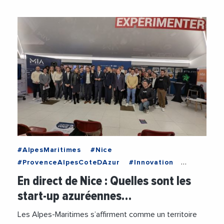
#AlpesMaritimes
#Nice
#ProvenceAlpesCoteDAzur
#Innovation
#IntelligenceArtificielle
#Numerique
En direct de Nice : Quelles sont les
#SophiaAntipolis
#StartUp
start-up azuréennes…
#VieDesEntreprises
Les Alpes-Maritimes s’affirment comme un territoire