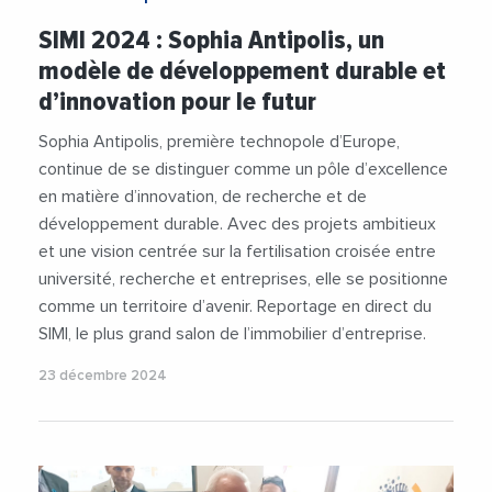
#AgglomerationDeSophiaAntipolis
SIMI 2024 : Sophia Antipolis, un
#Collectivites
#Economie
#Immobilier
modèle de développement durable et
#JeanLeonetti
#SIMI
#SIMI2024
d’innovation pour le futur
#SophiaAntipolis
#Urbanisme
#Videos
Sophia Antipolis, première technopole d’Europe,
continue de se distinguer comme un pôle d’excellence
en matière d’innovation, de recherche et de
développement durable. Avec des projets ambitieux
et une vision centrée sur la fertilisation croisée entre
université, recherche et entreprises, elle se positionne
comme un territoire d’avenir. Reportage en direct du
SIMI, le plus grand salon de l’immobilier d’entreprise.
23 décembre 2024