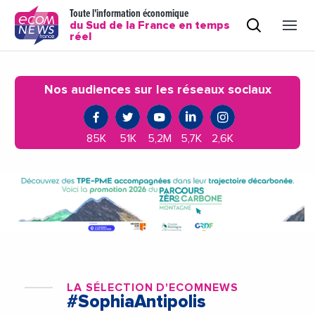
Toute l'information économique
du Sud de la France en temps
réel
Nos audiences sur les réseaux sociaux
85K
51K
5,2M
5,7K
2,6K
LA SÉLECTION D'ECOMNEWS
#SophiaAntipolis