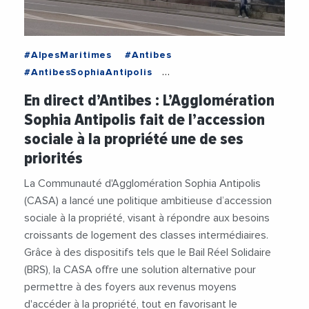
#AlpesMaritimes
#Antibes
#AntibesSophiaAntipolis
#ProvenceAlpesCoteDAzur
#Accessibilite
En direct d’Antibes : L’Agglomération
#AgglomerationDeSophiaAntipolis
Sophia Antipolis fait de l’accession
#AlpesMaritimes
#Ecologie
sociale à la propriété une de ses
#Environnement
#JeanLeonetti
priorités
#LocationAccession
#Logement
#PouvoirDAmp039Achat
#Solidarite
La Communauté d'Agglomération Sophia Antipolis
#SophiaAntipolis
(CASA) a lancé une politique ambitieuse d’accession
sociale à la propriété, visant à répondre aux besoins
croissants de logement des classes intermédiaires.
Grâce à des dispositifs tels que le Bail Réel Solidaire
(BRS), la CASA offre une solution alternative pour
permettre à des foyers aux revenus moyens
d'accéder à la propriété, tout en favorisant le