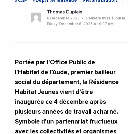
#CAF
#DepartementAude
#HabitatAudois
#Jeunesse
#LogementSocial
#Videos
Thomas Dupleix
#Aude
#Carcassonne
#Occitanie
8 December 2023
Dernière mise à jour le
Friday, December 8, 2023 At 9:07 AM
Portée par l'Office Public de
l'Habitat de l’Aude, premier bailleur
social du département, la Résidence
Habitat Jeunes vient d’être
inaugurée ce 4 décembre après
plusieurs années de travail acharné.
Symbole d’un partenariat fructueux
avec les collectivités et organismes