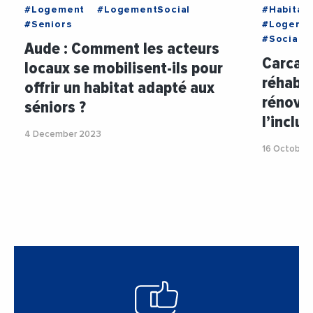
#Logement
#LogementSocial
#Habitat
#Seniors
#Logeme
#Social
Aude : Comment les acteurs
Carcass
locaux se mobilisent-ils pour
réhabil
offrir un habitat adapté aux
rénova
séniors ?
l’inclus
4 December 2023
16 October