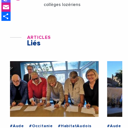
Email
collèges lozériens
Share
ARTICLES
Liés
#Aude
#Occitanie
#HabitatAudois
#Aude