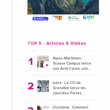
TOP 5
- Articles & Vidéos
Alpes-Maritimes :
Grasse Campus lance
son Acte II pour une
nouvelle étape
ambitieuse pour
Isère : La CCI de
l'enseignement
Grenoble lance les
supérieur
Journées Portes
Ouvertes des
entreprises du 15 au
Occitanie : Comment
21 octobre 2024