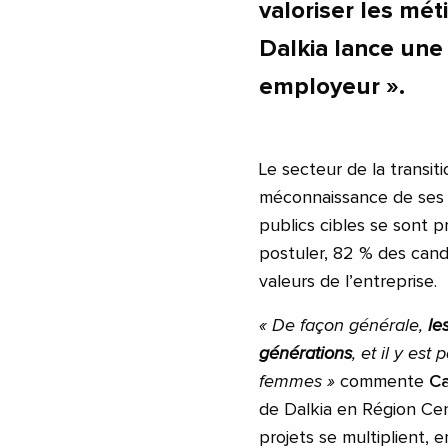
valoriser les mét
Dalkia lance un
employeur ».
Le secteur de la transit
méconnaissance de ses 
publics cibles se sont 
postuler, 82 % des candi
valeurs de l’entreprise.
« De façon générale,
le
générations
, et il y est
femmes »
commente
Ca
de Dalkia en Région C
projets se multiplient, e