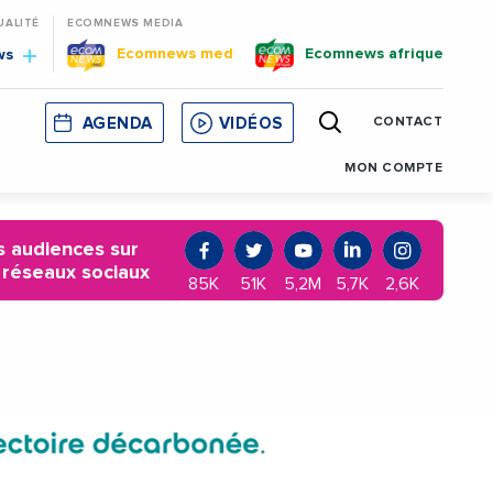
UALITÉ
ECOMNEWS MEDIA
Ecomnews med
Ecomnews afrique
ws
AGENDA
VIDÉOS
CONTACT
E
CORSE
MONACO
CATALOGNE
MON COMPTE
 audiences sur
 réseaux sociaux
85K
51K
5,2M
5,7K
2,6K