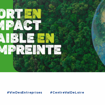
#VieDesEntreprises
#CentreValDeLoire