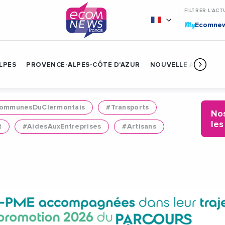
FILTRER L'ACT
My
Ecomne
LPES
PROVENCE-ALPES-CÔTE D'AZUR
NOUVELLE AQUITAIN
mmunesDuClermontais
#Transports
Nos
les
t
#AidesAuxEntreprises
#Artisans