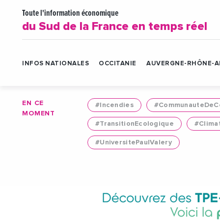
Toute l'information économique
du Sud de la France en temps réel
INFOS NATIONALES
OCCITANIE
AUVERGNE-RHÔNE-A
EN CE
#Incendies
#CommunauteDeCo
MOMENT
#TransitionEcologique
#Clima
#UniversitePaulValery