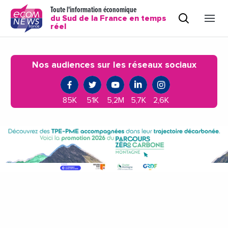
Toute l'information économique
du Sud de la France en temps
réel
Nos audiences sur les réseaux sociaux
85K
51K
5,2M
5,7K
2,6K