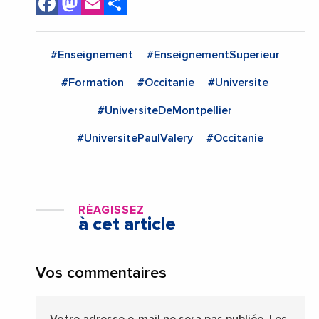
Facebook
Mastodon
Email
Share
#Enseignement
#EnseignementSuperieur
#Formation
#Occitanie
#Universite
#UniversiteDeMontpellier
#UniversitePaulValery
#Occitanie
RÉAGISSEZ
à cet article
Vos commentaires