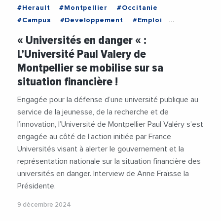
#Herault
#Montpellier
#Occitanie
#Campus
#Developpement
#Emploi
#Etude
#Etudiants
#Financement
« Universités en danger « :
#FinancesPubliques
#Formation
#Jeunesse
L’Université Paul Valery de
#Recherche
#Recrutement
#Universite
Montpellier se mobilise sur sa
#UniversitePaulValery
#Videos
situation financière !
Engagée pour la défense d’une université publique au
service de la jeunesse, de la recherche et de
l’innovation, l’Université de Montpellier Paul Valéry s’est
engagée au côté de l’action initiée par France
Universités visant à alerter le gouvernement et la
représentation nationale sur la situation financière des
universités en danger. Interview de Anne Fraïsse la
Présidente.
9 décembre 2024