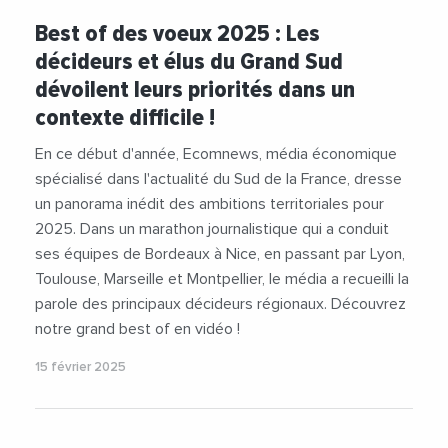
#AuvergneRhoneAlpes
#BenoitPayan
Best of des voeux 2025 : Les
#CoteDAzur
#Gignac
#Grasse
décideurs et élus du Grand Sud
#HauteGaronne
#Herault
#Marseille
dévoilent leurs priorités dans un
#Mauguio
#Montpellier
#Nice
#Nimes
contexte difficile !
#NouvelleAquitaine
#Occitanie
#ProvenceAlpesCoteDAzur
#Toulouse
En ce début d'année, Ecomnews, média économique
#Vaucluse
#AndreDeljarry
#BenoitPayan
spécialisé dans l'actualité du Sud de la France, dresse
#CaroleDelga
#Collectivites
#Decideurs
un panorama inédit des ambitions territoriales pour
#Economie
#Emploi
#FabricePannekoucke
2025. Dans un marathon journalistique qui a conduit
#Institutions
#MartineVassal
ses équipes de Bordeaux à Nice, en passant par Lyon,
#RenaudMuselier
#UniversiteDeMontpellier
Toulouse, Marseille et Montpellier, le média a recueilli la
#UniversitePaulValery
#Videos
parole des principaux décideurs régionaux. Découvrez
notre grand best of en vidéo !
15 février 2025