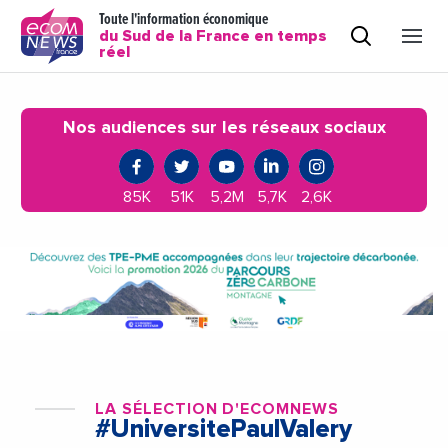
Toute l'information économique
du Sud de la France en temps
réel
Nos audiences sur les réseaux sociaux
85K
51K
5,2M
5,7K
2,6K
LA SÉLECTION D'ECOMNEWS
#UniversitePaulValery