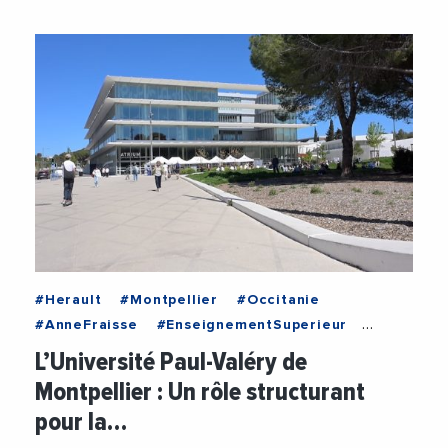
#Herault
#Montpellier
#Occitanie
#AnneFraisse
#EnseignementSuperieur
#Formation
#Recherche
L’Université Paul-Valéry de
#UniversitePaulValery
Montpellier : Un rôle structurant
pour la…