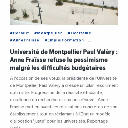
#Herault
#Montpellier
#Occitanie
#AnneFraisse
#EmploiFormation
#EnseignementSuperieur
#Formation
Université de Montpellier Paul Valéry :
#Recherche
#Universite
Anne Fraïsse refuse le pessimisme
#UniversitePaulValery
#Videos
malgré les difficultés budgétaires
À l'occasion de ses vœux, la présidente de l'Université
de Montpellier Paul Valéry a dressé un bilan résolument
optimiste. Progression de la réussite étudiante,
excellence en recherche et campus rénové : Anne
Fraïsse met en avant les réalisations concrètes de son
établissement tout en réclamant à l'État un modèle
d'allocation "juste" pour les universités. Reportage