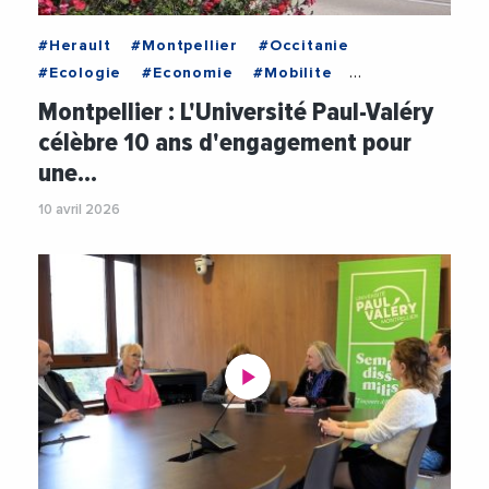
#Herault
#Montpellier
#Occitanie
#Ecologie
#Economie
#Mobilite
#MobilitesUrbaines
#TransitionEcologique
Montpellier : L'Université Paul-Valéry
#Transports
#UniversitePaulValery
#Videos
célèbre 10 ans d'engagement pour
une…
10 avril 2026