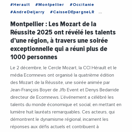
#Herault
#Montpellier
#Occitanie
#AndreDeljarry
#CaisseDEpargneLR
#CapSante
#CCIHerault
#CercleMozart
Montpellier : Les Mozart de la
#Ecomnews
#Economie
#EmmanuelBrehmer
Réussite 2025 ont révélé les talents
#GillesLebrun
#JeanMarcMaillot
d’une région, à travers une soirée
#JulienDeljarry
#LamineGharbi
#MHB
exceptionnelle qui a réuni plus de
#MozartDeLaReussite2025
#RegionOccitanie
1000 personnes
#SalvadorNunez
#Sante
#Social
#Sport
#Tourisme
#TransitionEcologique
Le 2 décembre, le Cercle Mozart, la CCI Hérault et le
#UniversitePaulValery
#Videos
média Ecomnews ont organisé la quatrième édition
#VinciAutoroutes
des Mozart de la Réussite, une soirée animée par
Jean-François Boyer de Jfb Event et Denys Bedarride
directeur de Ecomnews. L'événement a célébré les
talents du monde économique et social, en mettant en
lumière huit lauréats remarquables. Ces acteurs, qui
démontrent le dynamisme régional, incarnent les
réponses aux défis actuels et contribuent à