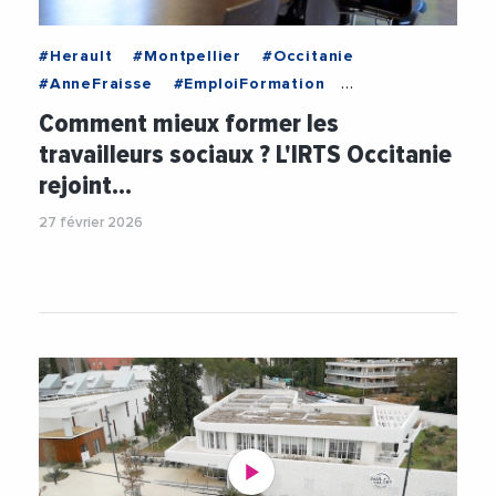
#Herault
#Montpellier
#Occitanie
#AnneFraisse
#EmploiFormation
#EnseignementSuperieur
#Formation
Comment mieux former les
#FormationProfessionnelle
#Social
travailleurs sociaux ? L'IRTS Occitanie
#UniversitePaulValery
#Videos
rejoint…
27 février 2026