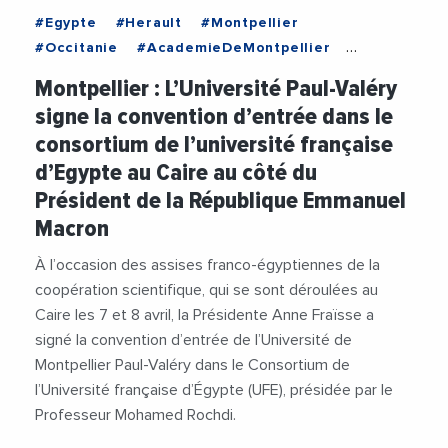
#Egypte
#Herault
#Montpellier
#Occitanie
#AcademieDeMontpellier
#AnneFraisse
#Culture
Montpellier : L’Université Paul-Valéry
#EchangesMediterraneens
#EmmanuelMacron
signe la convention d’entrée dans le
#EnseignementSuperieur
#Etudiants
consortium de l’université française
#Gouvernement
#Universite
d’Egypte au Caire au côté du
#UniversitePaulValery
Président de la République Emmanuel
Macron
À l’occasion des assises franco-égyptiennes de la
coopération scientifique, qui se sont déroulées au
Caire les 7 et 8 avril, la Présidente Anne Fraïsse a
signé la convention d’entrée de l’Université de
Montpellier Paul-Valéry dans le Consortium de
l’Université française d’Égypte (UFE), présidée par le
Professeur Mohamed Rochdi.