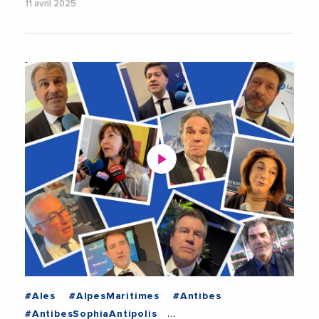
11 avril 2025
#Ales
#AlpesMaritimes
#Antibes
#AntibesSophiaAntipolis