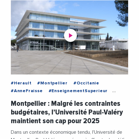
#Herault
#Montpellier
#Occitanie
#AnneFraisse
#EnseignementSuperieur
#Formation
#Universite
Montpellier : Malgré les contraintes
#UniversitePaulValery
#Videos
#Voeux2025
budgétaires, l’Université Paul-Valéry
maintient son cap pour 2025
Dans un contexte économique tendu, l'Université de