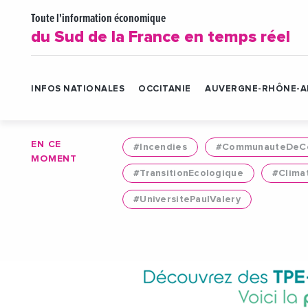
Toute l'information économique
du Sud de la France en temps réel
INFOS NATIONALES
OCCITANIE
AUVERGNE-RHÔNE-A
EN CE
#Incendies
#CommunauteDeCo
MOMENT
#TransitionEcologique
#Clima
#UniversitePaulValery