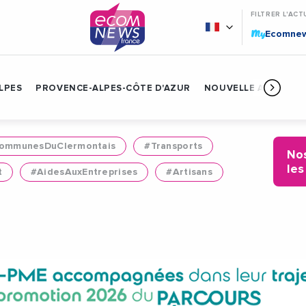
FILTRER L'ACT
My
Ecomne
LPES
PROVENCE-ALPES-CÔTE D'AZUR
NOUVELLE AQUITAIN
mmunesDuClermontais
#Transports
Nos
les
t
#AidesAuxEntreprises
#Artisans