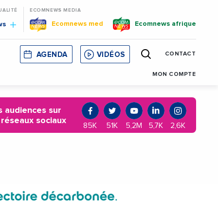
UALITÉ
ECOMNEWS MEDIA
Ecomnews med
Ecomnews afrique
ws
AGENDA
VIDÉOS
CONTACT
E
CORSE
MONACO
CATALOGNE
MON COMPTE
 audiences sur
 réseaux sociaux
85K
51K
5,2M
5,7K
2,6K