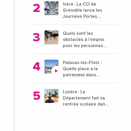
Isère : La CCI de
l'enseignement
Grenoble lance les
supérieur
Journées Portes
Ouvertes des
entreprises du 15 au
Quels sont les
21 octobre 2024
obstacles à l’emploi
pour les personnes
déficientes visuelles ?
Palavas-les-Flots :
Quelle place a le
patrimoine dans
l'attractivité de la ville
?
Lozère : Le
Département fait sa
rentrée scolaire dans
les collèges lozériens