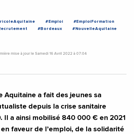
ricoleAquitaine
#Emploi
#EmploiFormation
Recrutement
#Bordeaux
#NouvelleAquitaine
nière mise à jour le Samedi 16 Avril 2022 à 07:04
e Aquitaine a fait des jeunes sa
aliste depuis la crise sanitaire
 Il a ainsi mobilisé 840 000 € en 2021
en faveur de l’emploi, de la solidarité