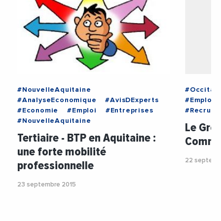
#NouvelleAquitaine
#Occitan
#AnalyseEconomique
#AvisDExperts
#Emploi
#Economie
#Emploi
#Entreprises
#Recrute
#NouvelleAquitaine
Le Grou
Tertiaire - BTP en Aquitaine :
Commer
une forte mobilité
22 septemb
professionnelle
23 septembre 2015