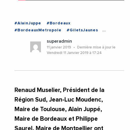
#AlainJuppe
#Bordeaux
#BordeauxMetropole
#GiletsJaunes
#InfosNationales
#JeanLucMoudenc
superadmin
#Montpellier
#NouvelleAquitaine
11 janvier 2019
Dernière mise à jour le
#Occitanie
#PhilippeSaurel
Vendredi 11 Janvier 2019 à 17:24
#ProvenceAlpesCoteDAzur
#RenaudMuselier
#Toulouse
#ToulouseMetropole
#Videos
#Bordeaux
#InfosNationales
#Montpellier
#NouvelleAquitaine
#Occitanie
#ProvenceAlpesCoteDAzur
#Toulouse
Renaud Muselier, Président de la
Région Sud, Jean-Luc Moudenc,
Maire de Toulouse, Alain Juppé,
Maire de Bordeaux et Philippe
Saurel, Maire de Montpellier ont