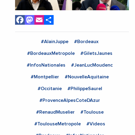
Facebook
Mastodon
Email
Share
#AlainJuppe
#Bordeaux
#BordeauxMetropole
#GiletsJaunes
#InfosNationales
#JeanLucMoudenc
#Montpellier
#NouvelleAquitaine
#Occitanie
#PhilippeSaurel
#ProvenceAlpesCoteDAzur
#RenaudMuselier
#Toulouse
#ToulouseMetropole
#Videos