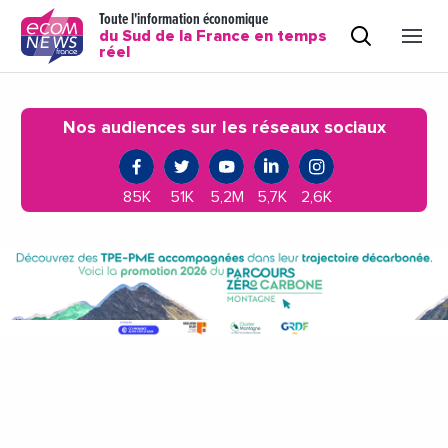
Toute l'information économique
du Sud de la France en temps
réel
Nos audiences sur les réseaux sociaux
85K
51K
5,2M
5,7K
2,6K