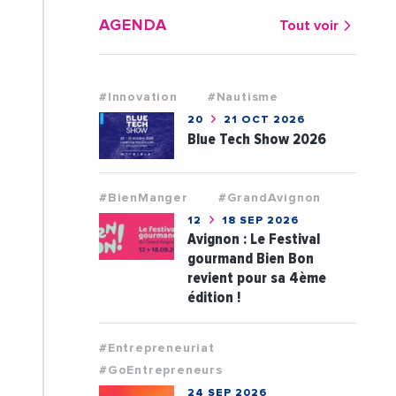
AGENDA
Tout voir
#Innovation
#Nautisme
20
21 OCT 2026
Blue Tech Show 2026
#BienManger
#GrandAvignon
12
18 SEP 2026
Avignon : Le Festival
gourmand Bien Bon
revient pour sa 4ème
édition !
#Entrepreneuriat
#GoEntrepreneurs
24 SEP 2026