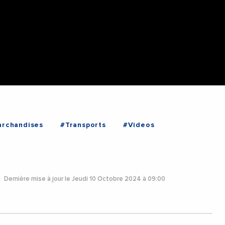
rchandises
#Transports
#Videos
Dernière mise à jour le Jeudi 10 Octobre 2024 à 09:00