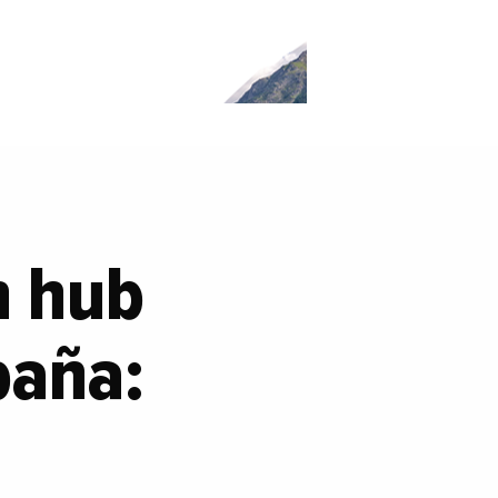
n hub
paña: