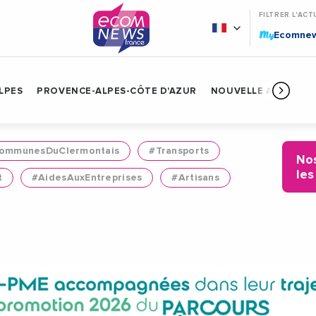
FILTRER L'ACT
My
Ecomne
LPES
PROVENCE-ALPES-CÔTE D'AZUR
NOUVELLE AQUITAIN
mmunesDuClermontais
#Transports
Nos
les
t
#AidesAuxEntreprises
#Artisans