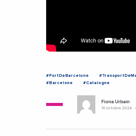
#PortDeBarcelone
#TransportDeMa
#Barcelone
#Catalogne
Fiona Urbain
10 octobre 2024