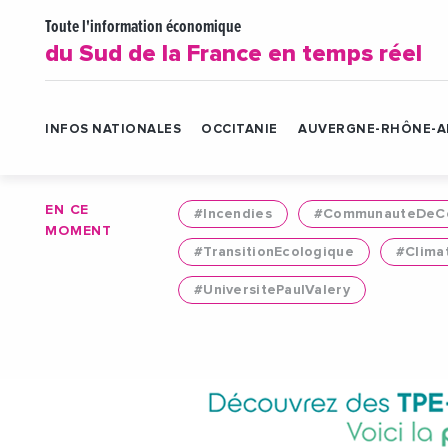
Toute l'information économique
du Sud de la France en temps réel
INFOS NATIONALES
OCCITANIE
AUVERGNE-RHÔNE-A
EN CE
#Incendies
#CommunauteDeCo
MOMENT
#TransitionEcologique
#Clima
#UniversitePaulValery