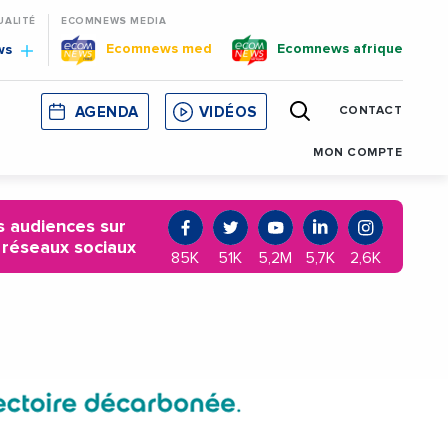
UALITÉ
ECOMNEWS MEDIA
Ecomnews med
Ecomnews afrique
ws
AGENDA
VIDÉOS
CONTACT
E
CORSE
MONACO
CATALOGNE
MON COMPTE
 audiences sur
 réseaux sociaux
85K
51K
5,2M
5,7K
2,6K