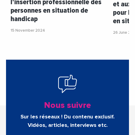
l'insertion professionnelle des
et aux 
personnes en situation de
pour le
handicap
en situ
15 November 2024
26 June 20
Nous suivre
Sur les réseaux ! Du contenu exclusif.
Vidéos, articles, interviews etc.