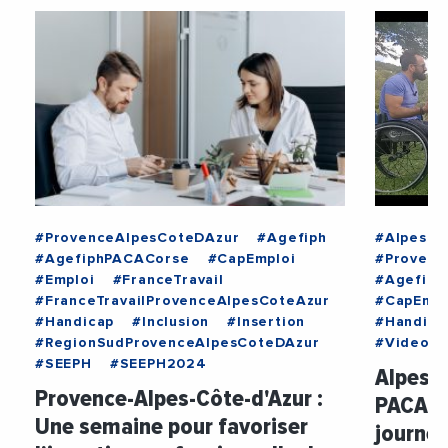
#ProvenceAlpesCoteDAzur
#Agefiph
#AlpesMa
#AgefiphPACACorse
#CapEmploi
#Provenc
#Emploi
#FranceTravail
#Agefiph
#FranceTravailProvenceAlpesCoteAzur
#CapEmpl
#Handicap
#Inclusion
#Insertion
#Handica
#RegionSudProvenceAlpesCoteDAzur
#Videos
#SEEPH
#SEEPH2024
Alpes-M
Provence-Alpes-Côte-d'Azur :
PACA C
Une semaine pour favoriser
journée