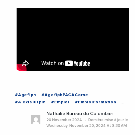
#Agefiph
#AgefiphPACACorse
#AlexisTurpin
#Emploi
#EmploiFormation
#Insertion
#SEEPH
#SEEPH2024
#Videos
Nathalie Bureau du Colombier
#ProvenceAlpesCoteDAzur
#Toulon
#Var
20 November 2024
Dernière mise à jour le
Wednesday, November 20, 2024 At 8:30 AM