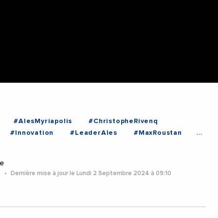
#AlesMyriapolis
#ChristopheRivenq
#Innovation
#LeaderAles
#MaxRoustan
#Gard
#Occitanie
e
4
Dernière mise à jour le Lundi 2 Septembre 2024 à 09:10