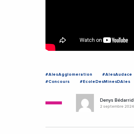
#AlesAgglomeration
#AlesAudace
#Concours
#EcoleDesMinesDAles
#PhilippeRibot
#Videos
#Ales
Denys Bédarrid
2 septembre 202