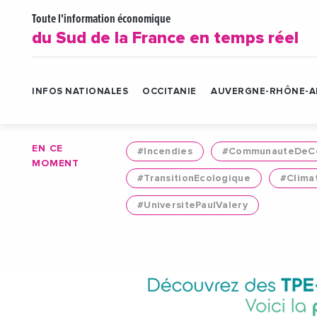
Toute l'information économique
du Sud de la France en temps réel
INFOS NATIONALES
OCCITANIE
AUVERGNE-RHÔNE-A
EN CE
#Incendies
#CommunauteDeCo
MOMENT
#TransitionEcologique
#Clima
#UniversitePaulValery