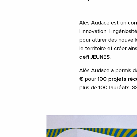
Alès Audace est un
con
l’innovation, l’ingéniosi
pour attirer des nouvell
le territoire et créer a
défi JEUNES
.
Alès Audace a permis de
€
pour
100 projets ré
plus de
100 lauréats
. 8