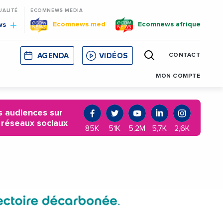
UALITÉ
ECOMNEWS MEDIA
Ecomnews med
Ecomnews afrique
ws
AGENDA
VIDÉOS
CONTACT
E
CORSE
MONACO
CATALOGNE
MON COMPTE
 audiences sur
 réseaux sociaux
85K
51K
5,2M
5,7K
2,6K