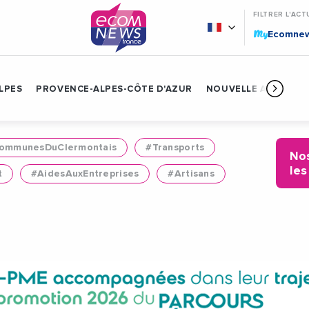
FILTRER L'ACT
My
Ecomne
LPES
PROVENCE-ALPES-CÔTE D'AZUR
NOUVELLE AQUITAIN
mmunesDuClermontais
#Transports
Nos
les
t
#AidesAuxEntreprises
#Artisans