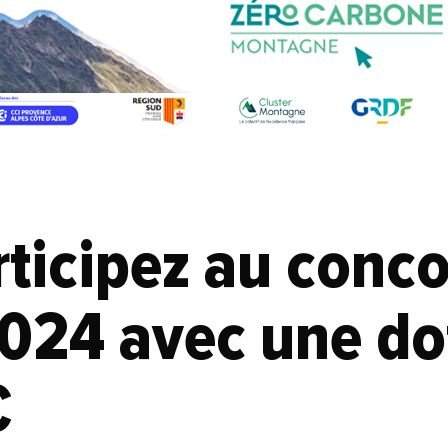
rticipez au conc
024 avec une do
€