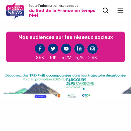
Toute l'information économique
du Sud de la France en temps
réel
Nos audiences sur les réseaux sociaux
85K
51K
5,2M
5,7K
2,6K