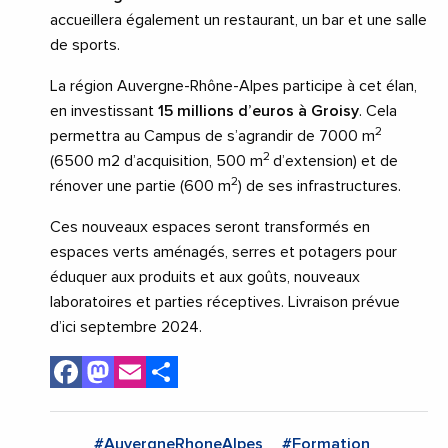
accueillera également un restaurant, un bar et une salle
de sports.
La région Auvergne-Rhône-Alpes participe à cet élan,
en investissant
15 millions d’euros à Groisy
. Cela
2
permettra au Campus de s’agrandir de 7000 m
2
(6500 m2 d’acquisition, 500 m
d’extension) et de
2
rénover une partie (600 m
) de ses infrastructures.
Ces nouveaux espaces seront transformés en
espaces verts aménagés, serres et potagers pour
éduquer aux produits et aux goûts, nouveaux
laboratoires et parties réceptives. Livraison prévue
d’ici septembre 2024.
Facebook
Mastodon
Email
Share
#AuvergneRhoneAlpes
#Formation