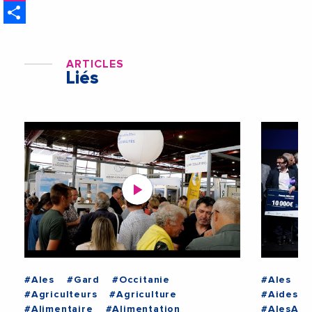
Share
ARTICLES
Liés
#Ales
#Gard
#Occitanie
#Ales
#
#Agriculteurs
#Agriculture
#AidesAu
#Alimentaire
#Alimentation
#AlesAgg