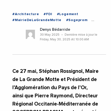
#Architecture
#FDI
#Logement
#MairieDeLaGrandeMotte
#Sogeprom
#StephanRossignol
#Urbanisme
#Herault
Denys Bédarride
#LaGrandeMotte
#Occitanie
30 May 2025
Dernière mise à jour le
Friday, May 30, 2025 At 10:00 AM
Ce 27 mai, Stéphan Rossignol, Maire
de La Grande Motte et Président de
l’Agglomération du Pays de l’Or,
ainsi que Pierre Raymond, Directeur
Régional Occitanie-Méditerranée de