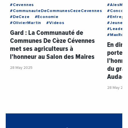
#Cevennes
#AlesMyri
#CommunauteDeCommunesCezeCevennes
#Concour
#DeCeze
#Economie
#Entrepr
#OlivierMartin
#Videos
#Jeunes
#LeaderO
Gard : La Communauté de
#MaxRous
Communes De Cèze Cévennes
En dire
met ses agriculteurs à
porteur
l'honneur au Salon des Maires
l’honne
du gra
28 May 2025
Audace
28 May 202