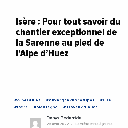
Isère : Pour tout savoir du
chantier exceptionnel de
la Sarenne au pied de
l’Alpe d’Huez
#AlpeDHuez
#AuvergneRhoneAlpes
#BTP
#Isere
#Montagne
#TravauxPublics
#VieDesEntreprises
#AlpeDHuez
Denys Bédarride
#AuvergneRhoneAlpes
#Isere
26 avril 2022
Dernière mise à jour le