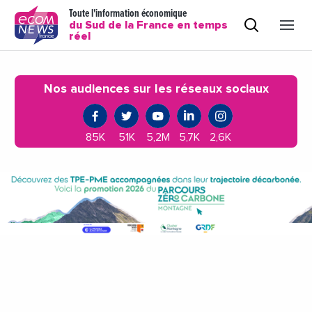
Toute l'information économique
du Sud de la France en temps
réel
Nos audiences sur les réseaux sociaux
85K
51K
5,2M
5,7K
2,6K