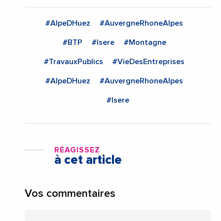
#AlpeDHuez
#AuvergneRhoneAlpes
#BTP
#Isere
#Montagne
#TravauxPublics
#VieDesEntreprises
#AlpeDHuez
#AuvergneRhoneAlpes
#Isere
RÉAGISSEZ
à cet article
Vos commentaires