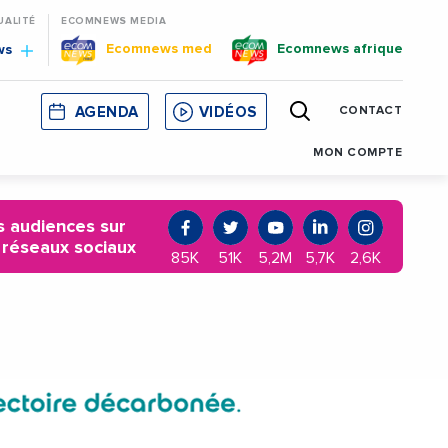
UALITÉ
ECOMNEWS MEDIA
Ecomnews med
Ecomnews afrique
ws
AGENDA
VIDÉOS
CONTACT
E
CORSE
MONACO
CATALOGNE
MON COMPTE
 audiences sur
 réseaux sociaux
85K
51K
5,2M
5,7K
2,6K