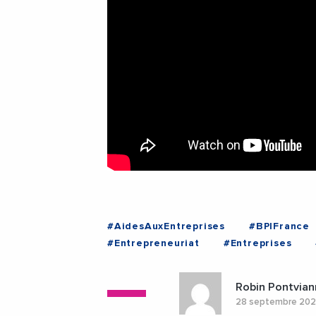
#AidesAuxEntreprises
#BPIFrance
#Entrepreneuriat
#Entreprises
#PhilippeGuerand
#RegionAuvergn
#AuvergneRhoneAlpes
#Lyon
#
Robin Pontvian
28 septembre 20