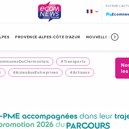
FILTRER L'ACT
My
Ecomne
LPES
PROVENCE-ALPES-CÔTE D'AZUR
NOUVELLE AQUITAIN
mmunesDuClermontais
#Transports
Nos
les
t
#AidesAuxEntreprises
#Artisans