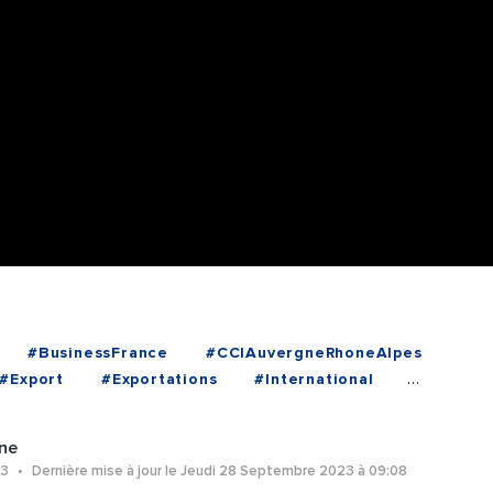
#BusinessFrance
#CCIAuvergneRhoneAlpes
#Export
#Exportations
#International
eRhoneAlpes
#StephaniePernod
#Videos
Rhone
ne
23
Dernière mise à jour le Jeudi 28 Septembre 2023 à 09:08