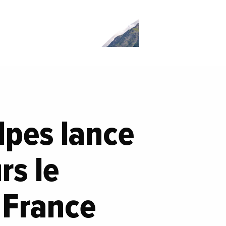
lpes lance
rs le
 France