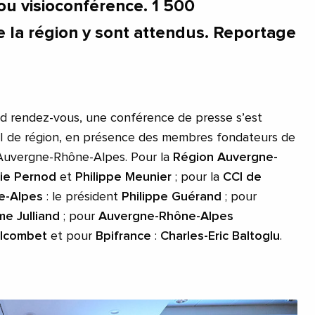
ou visioconférence. 1 500
 la région y sont attendus. Reportage
nd rendez-vous, une conférence de presse s’est
CI de région, en présence des membres fondateurs de
Auvergne-Rhône-Alpes. Pour la
Région Auvergne-
ie Pernod
et
Philippe Meunier
; pour la
CCI de
e-Alpes
: le président
Philippe Guérand
; pour
me Julliand
; pour
Auvergne-Rhône-Alpes
olcombet
et pour
Bpifrance
:
Charles-Eric Baltoglu
.