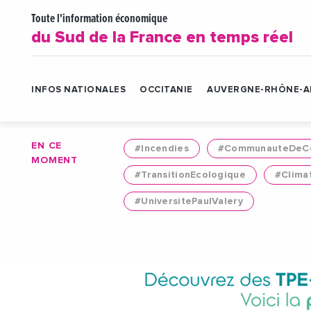
Toute l'information économique
du Sud de la France en temps réel
INFOS NATIONALES
OCCITANIE
AUVERGNE-RHÔNE-A
EN CE
#Incendies
#CommunauteDeCo
MOMENT
#TransitionEcologique
#Clima
#UniversitePaulValery