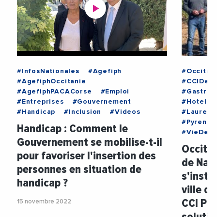
#InfosNationales
#Agefiph
#Occitan
#AgefiphOccitanie
#CCIDesP
#AgefiphPACACorse
#Emploi
#Gastron
#Entreprises
#Gouvernement
#Hoteller
#Handicap
#Inclusion
#Videos
#Laurent
#Pyrenee
Handicap : Comment le
#VieDesE
Gouvernement se mobilise-t-il
Occitan
pour favoriser l'insertion des
de Nar
personnes en situation de
s'insta
handicap ?
ville d
CCI PO
15 novembre 2022
soluti