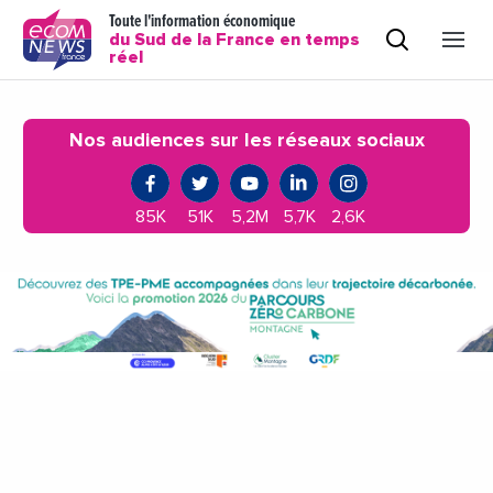
Toute l'information économique
du Sud de la France en temps
réel
Nos audiences sur les réseaux sociaux
85K
51K
5,2M
5,7K
2,6K