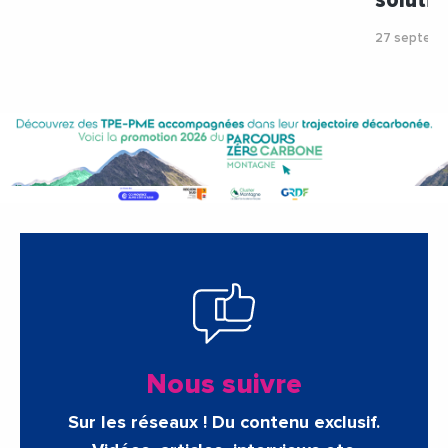
27 septemb
Nous suivre
Sur les réseaux ! Du contenu exclusif.