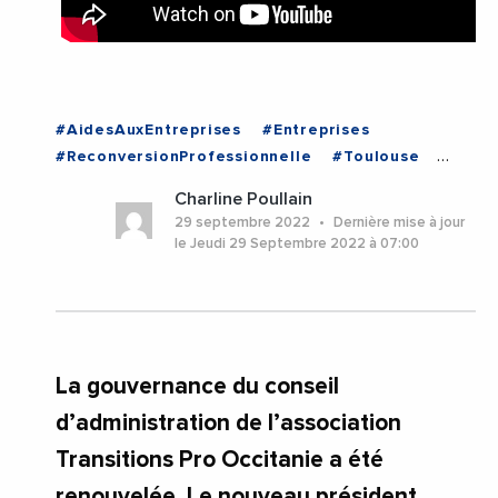
#AidesAuxEntreprises
#Entreprises
#ReconversionProfessionnelle
#Toulouse
#TransitionsPro
#Occitanie
Charline Poullain
29 septembre 2022
Dernière mise à jour
le Jeudi 29 Septembre 2022 à 07:00
La gouvernance du conseil
d’administration de l’association
Transitions Pro Occitanie a été
renouvelée. Le nouveau président