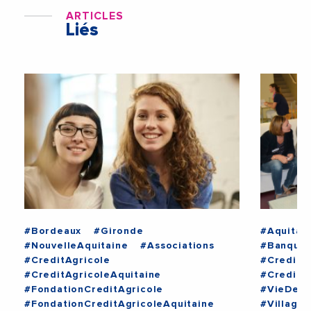
ARTICLES
Liés
#Bordeaux
#Gironde
#Aquitai
#NouvelleAquitaine
#Associations
#Banque
#CreditAgricole
#CreditA
#CreditAgricoleAquitaine
#CreditA
#FondationCreditAgricole
#VieDesE
#FondationCreditAgricoleAquitaine
#Village