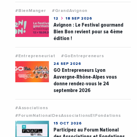
#BienManger
#GrandAvignon
12
18 SEP 2026
Avignon : Le Festival gourmand
Bien Bon revient pour sa 4ème
édition !
#Entrepreneuriat
#GoEntrepreneurs
24 SEP 2026
GO Entrepreneurs Lyon
Auvergne-Rhône-Alpes vous
donne rendez-vous le 24
septembre 2026
#Associations
#ForumNationalDesAssociationsEtFondations
15 OCT 2026
Participez au Forum National
des Associations et Fondations