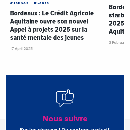
#Jeunes
#Sante
Bordeau
Bordeaux : Le Crédit Agricole
startup
Aquitaine ouvre son nouvel
2025 du
Appel à projets 2025 sur la
Aquita
santé mentale des jeunes
3 February 
17 April 2025
Nous suivre