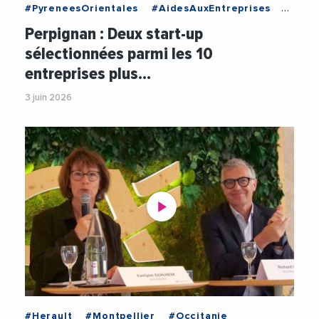
#PyreneesOrientales
#AidesAuxEntreprises
#CreditAgricole
Perpignan : Deux start-up
#CreditAgricoleSudMediterranee
sélectionnées parmi les 10
#FrenchTech
#FrenchTechPerpignan
entreprises plus…
#Innovation
#Robotique
#Salon
#StartUp
#Technologie
#VivaTechnology
3 juin 2026
#Herault
#Montpellier
#Occitanie