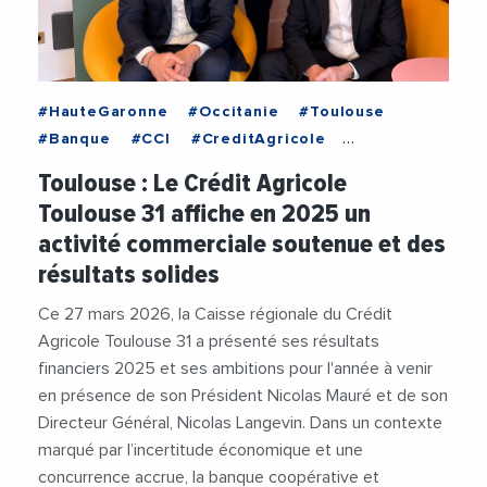
#HauteGaronne
#Occitanie
#Toulouse
#Banque
#CCI
#CreditAgricole
#CreditAgricoleToulouse31
#Finance
Toulouse : Le Crédit Agricole
#Immobilier
#IntelligenceArtificielle
Toulouse 31 affiche en 2025 un
#Territoire
#Videos
activité commerciale soutenue et des
résultats solides
Ce 27 mars 2026, la Caisse régionale du Crédit
Agricole Toulouse 31 a présenté ses résultats
financiers 2025 et ses ambitions pour l'année à venir
en présence de son Président Nicolas Mauré et de son
Directeur Général, Nicolas Langevin. Dans un contexte
marqué par l’incertitude économique et une
concurrence accrue, la banque coopérative et