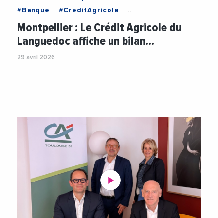
#Banque
#CreditAgricole
#CreditAgricoleLanguedoc
#Economie
Montpellier : Le Crédit Agricole du
#Entreprises
#EvelyneGuilhem
#Finance
Languedoc affiche un bilan…
#RichardLaborie
#Videos
29 avril 2026