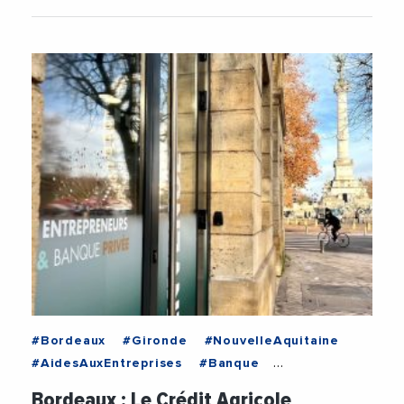
#Bordeaux
#Gironde
#NouvelleAquitaine
#AidesAuxEntreprises
#Banque
#CreditAgricole
#CreditAgricoleAquitaine
Bordeaux : Le Crédit Agricole