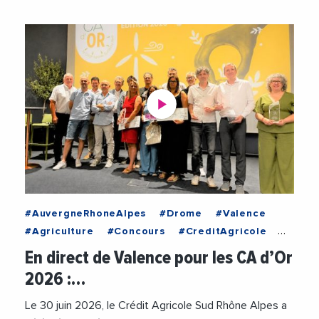
#AuvergneRhoneAlpes
#Drome
#Valence
#Agriculture
#Concours
#CreditAgricole
#CreditAgricoleSudRhoneAlpes
#Innovation
En direct de Valence pour les CA d’Or
#Social
#TransitionEcologique
#Videos
2026 :…
Le 30 juin 2026, le Crédit Agricole Sud Rhône Alpes a