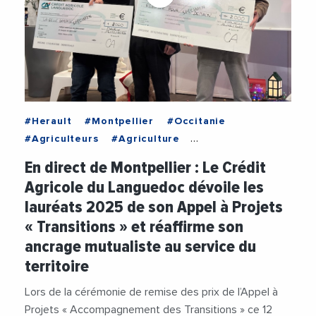
#Herault
#Montpellier
#Occitanie
#Agriculteurs
#Agriculture
#AidesAuxEntreprises
#Banque
En direct de Montpellier : Le Crédit
#CreditAgricole
#CreditAgricoleLanguedoc
Agricole du Languedoc dévoile les
#DanielConnart
#RichardLaborie
lauréats 2025 de son Appel à Projets
#TransitionEcologique
« Transitions » et réaffirme son
#TransitionEnergetique
#Videos
ancrage mutualiste au service du
territoire
Lors de la cérémonie de remise des prix de l’Appel à
Projets « Accompagnement des Transitions » ce 12