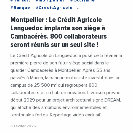
#Herault
#Montpellier
#Occitanie
#Banque
#CreditAgricole
#CreditAgricoleLanguedoc
#DanielConnart
Montpellier : Le Crédit Agricole
#Economie
#RichardLaborie
#Videos
Languedoc implante son siège à
#VieDesEntreprises
Cambacérès. 800 collaborateurs
seront réunis sur un seul site !
Le Crédit Agricole du Languedoc a posé ce 5 février la
première pierre de son futur siège social dans le
quartier Cambacérès à Montpellier. Après 55 ans
passés à Maurin, la banque mutualiste investit dans un
campus de 25 500 m² qui regroupera 800
collaborateurs et un hub d'innovation. Livraison prévue
début 2029 pour un projet architectural signé DREAM,
qui affiche des ambitions environnementales et
territoriales fortes. Reportage vidéo exclusif.
6 février 2026