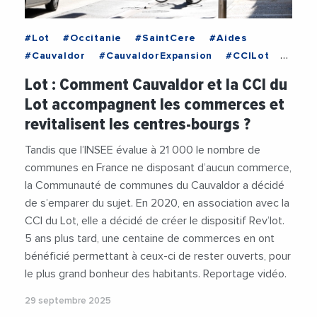
#Lot
#Occitanie
#SaintCere
#Aides
#Cauvaldor
#CauvaldorExpansion
#CCILot
#Commercants
#Commerces
Lot : Comment Cauvaldor et la CCI du
#CreditAgricole
#JeanClaudeFouche
Lot accompagnent les commerces et
#Ruralite
#Videos
revitalisent les centres-bourgs ?
Tandis que l’INSEE évalue à 21 000 le nombre de
communes en France ne disposant d’aucun commerce,
la Communauté de communes du Cauvaldor a décidé
de s’emparer du sujet. En 2020, en association avec la
CCI du Lot, elle a décidé de créer le dispositif Rev’lot.
5 ans plus tard, une centaine de commerces en ont
bénéficié permettant à ceux-ci de rester ouverts, pour
le plus grand bonheur des habitants. Reportage vidéo.
29 septembre 2025