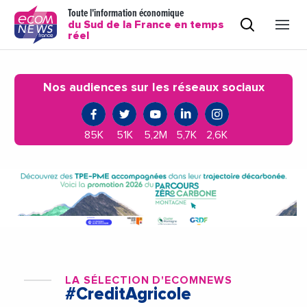
Toute l'information économique
du Sud de la France en temps
réel
Nos audiences sur les réseaux sociaux
85K
51K
5,2M
5,7K
2,6K
LA SÉLECTION D'ECOMNEWS
#CreditAgricole