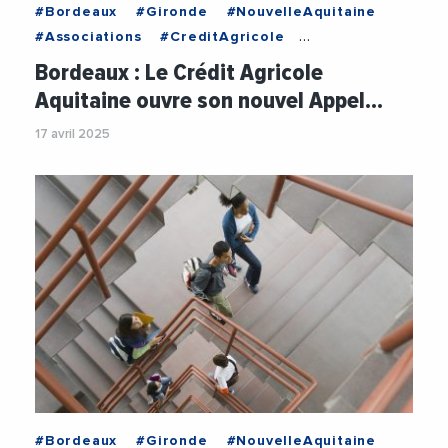
#Bordeaux
#Gironde
#NouvelleAquitaine
#Associations
#CreditAgricole
#CreditAgricoleAquitaine
Bordeaux : Le Crédit Agricole
#FondationCreditAgricole
Aquitaine ouvre son nouvel Appel…
#FondationCreditAgricoleAquitaine
#Jeunes
17 avril 2025
#Sante
#Bordeaux
#Gironde
#NouvelleAquitaine