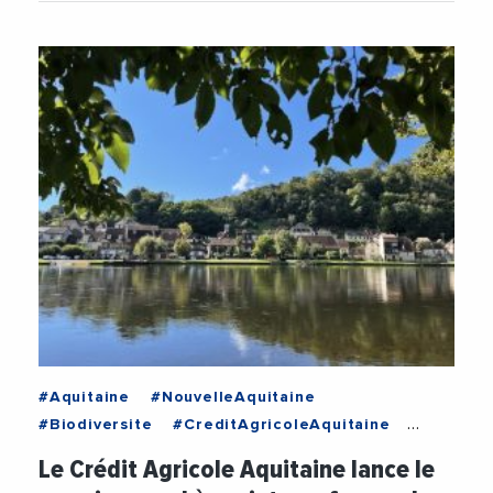
#Aquitaine
#NouvelleAquitaine
#Biodiversite
#CreditAgricoleAquitaine
#Entreprises
#Environnement
Le Crédit Agricole Aquitaine lance le
#FondationCreditAgricole
#Innovation