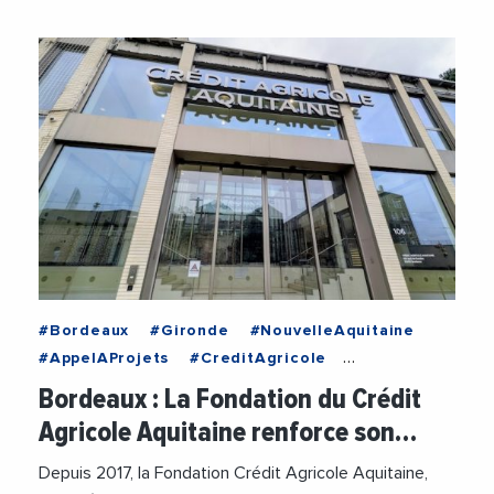
#Bordeaux
#Gironde
#NouvelleAquitaine
#AppelAProjets
#CreditAgricole
#CreditAgricoleAquitaine
#Economie
Bordeaux : La Fondation du Crédit
#FondationCreditAgricole
Agricole Aquitaine renforce son…
#FondationCreditAgricoleAquitaine
#Jeunes
#Logement
Depuis 2017, la Fondation Crédit Agricole Aquitaine,