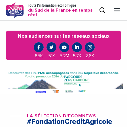
Toute l'information économique
du Sud de la France en temps
réel
Nos audiences sur les réseaux sociaux
85K
51K
5,2M
5,7K
2,6K
LA SÉLECTION D'ECOMNEWS
#FondationCreditAgricole