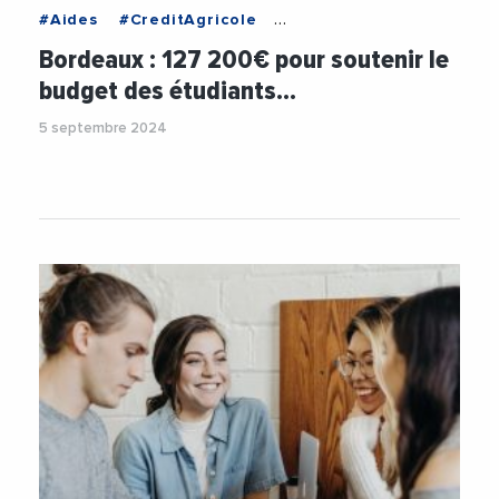
#Aides
#CreditAgricole
#CreditAgricoleAquitaine
#Etudiants
Bordeaux : 127 200€ pour soutenir le
#FondationCreditAgricole
budget des étudiants…
#FondationCreditAgricoleAquitaine
#Jeunes
5 septembre 2024
#Solidarite