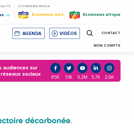
UALITÉ
ECOMNEWS MEDIA
Ecomnews med
Ecomnews afrique
ws
AGENDA
VIDÉOS
CONTACT
E
CORSE
MONACO
CATALOGNE
MON COMPTE
 audiences sur
 réseaux sociaux
85K
51K
5,2M
5,7K
2,6K