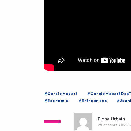
#CercleMozart
#CercleMozartDes
#Economie
#Entreprises
#Jean
#Occitanie
Fiona Urbain
29 octobre 2025