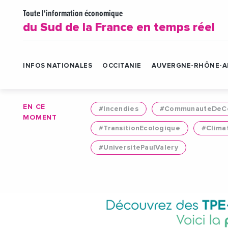
Toute l'information économique
du Sud de la France en temps réel
INFOS NATIONALES
OCCITANIE
AUVERGNE-RHÔNE-A
EN CE
#Incendies
#CommunauteDeCo
MOMENT
#TransitionEcologique
#Clima
#UniversitePaulValery