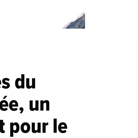
es du
ée, un
t pour le