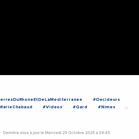
TerresDuRhoneEtDeLaMediterranee
#Decideurs
MarieChabaud
#Videos
#Gard
#Nimes
Dernière mise à jour le Mercredi 29 Octobre 2025 à 09:45