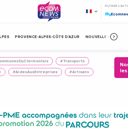
FILTRER L'ACT
My
Ecomne
LPES
PROVENCE-ALPES-CÔTE D'AZUR
NOUVELLE AQUITAIN
mmunesDuClermontais
#Transports
Nos
les
t
#AidesAuxEntreprises
#Artisans