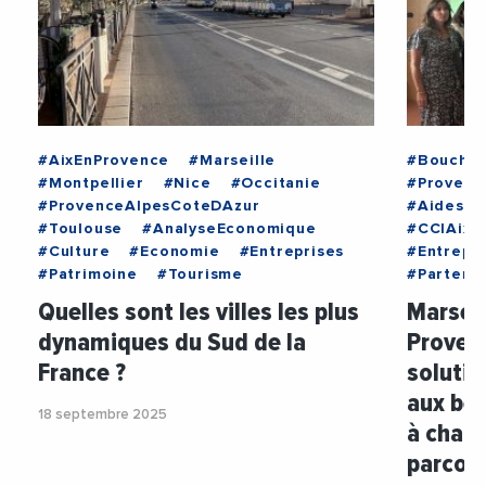
#AixEnProvence
#Marseille
#Bouche
#Montpellier
#Nice
#Occitanie
#Provenc
#ProvenceAlpesCoteDAzur
#AidesAu
#Toulouse
#AnalyseEconomique
#CCIAixM
#Culture
#Economie
#Entreprises
#Entrepr
#Patrimoine
#Tourisme
#Partenar
Quelles sont les villes les plus
Marseil
dynamiques du Sud de la
Proven
France ?
solutio
aux be
18 septembre 2025
à chaqu
parcour