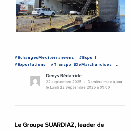
#EchangesMediterraneens
#Export
#Exportations
#TransportDeMarchandises
#VieDesEntreprises
#Algerie
Denys Bédarride
#BouchesDuRhone
#Marseille
22 septembre 2025
Dernière mise à jour
#ProvenceAlpesCoteDAzur
le Lundi 22 Septembre 2025 à 09:00
Le Groupe SUARDIAZ, leader de