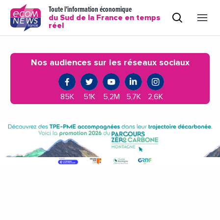
Toute l'information économique
du Sud de la France en temps
réel
Nos audiences sur les réseaux sociaux
85K
51K
5,2M
5,7K
2,6K