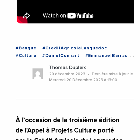
#Banque
#CreditAgricoleLanguedoc
#Culture
#DanielConnart
#EmmanuelBarras
#Videos
#Montpellier
#Occitanie
Thomas Dupleix
20 décembre 2023
Dernière mise à jour le
Mercredi 20 Décembre 2023 à 13:00
À l’occasion de la troisième édition
de l'Appel à Projets Culture porté