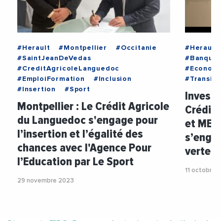
#Herault
#Montpellier
#Occitanie
#Herault
#SaintJeanDeVedas
#Banque
#CreditAgricoleLanguedoc
#Econom
#EmploiFormation
#Inclusion
#Transit
#Insertion
#Sport
Investi
Montpellier : Le Crédit Agricole
Crédit
du Languedoc s'engage pour
et MEL
l’insertion et l’égalité des
s’enga
chances avec l'Agence Pour
verte
l’Education par Le Sport
11 octobre 
29 novembre 2023