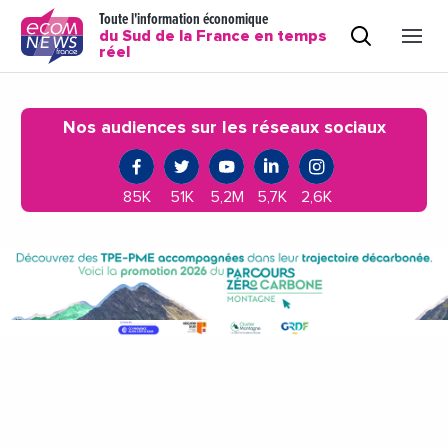
Toute l'information économique
du Sud de la France en temps
réel
Nos audiences sur les réseaux sociaux
85K
51K
5,2M
5,7K
2,6K